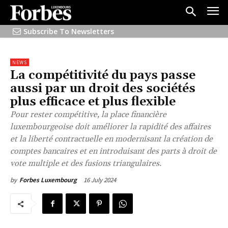
Subscribe To Newsletters
NEWS
La compétitivité du pays passe
aussi par un droit des sociétés
plus efficace et plus flexible
Pour rester compétitive, la place financière
luxembourgeoise doit améliorer la rapidité des affaires
et la liberté contractuelle en modernisant la création de
comptes bancaires et en introduisant des parts à droit de
vote multiple et des fusions triangulaires.
16 July 2024
by
Forbes Luxembourg