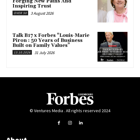
Forging New Paths And
Inspiring Trust
3 August 2026
OVER 50
Talk B17 x Forbes “Louis-Marie
Piron : 50 Years of Business
Built on Family Values”
31 July 2026
13.10.2026
© Ventures Media . All rights reserved 2024
About