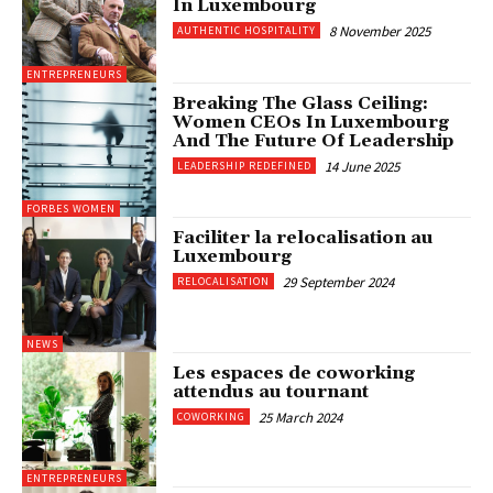
In Luxembourg
8 November 2025
AUTHENTIC HOSPITALITY
ENTREPRENEURS
Breaking The Glass Ceiling:
Women CEOs In Luxembourg
And The Future Of Leadership
14 June 2025
LEADERSHIP REDEFINED
FORBES WOMEN
Faciliter la relocalisation au
Luxembourg
29 September 2024
RELOCALISATION
NEWS
Les espaces de coworking
attendus au tournant
25 March 2024
COWORKING
ENTREPRENEURS