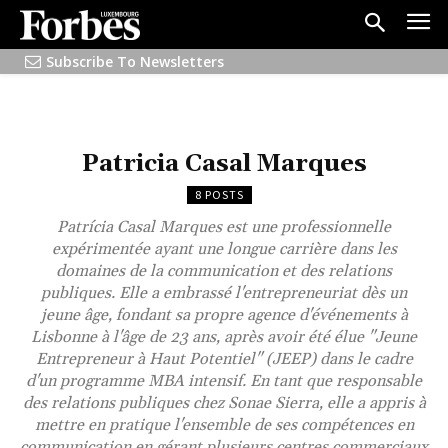
Subscribe To Newsletters
Patricia Casal Marques
8 POSTS
Patrícia Casal Marques est une professionnelle
expérimentée ayant une longue carrière dans les
domaines de la communication et des relations
publiques. Elle a embrassé l'entrepreneuriat dès un
jeune âge, fondant sa propre agence d'événements à
Lisbonne à l'âge de 23 ans, après avoir été élue "Jeune
Entrepreneur à Haut Potentiel" (JEEP) dans le cadre
d'un programme MBA intensif. En tant que responsable
des relations publiques chez Sonae Sierra, elle a appris à
mettre en pratique l'ensemble de ses compétences en
communication en gérant plusieurs centres commerciaux