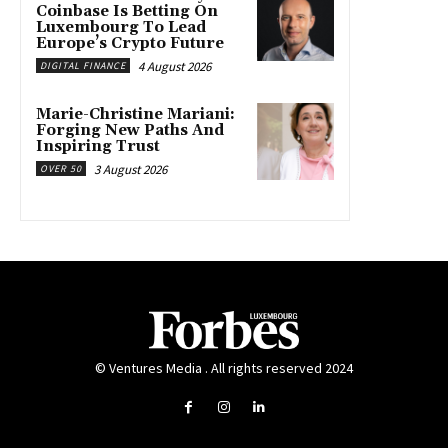
Coinbase Is Betting On
Luxembourg To Lead
Europe’s Crypto Future
4 August 2026
DIGITAL FINANCE
Marie-Christine Mariani:
Forging New Paths And
Inspiring Trust
3 August 2026
OVER 50
© Ventures Media . All rights reserved 2024