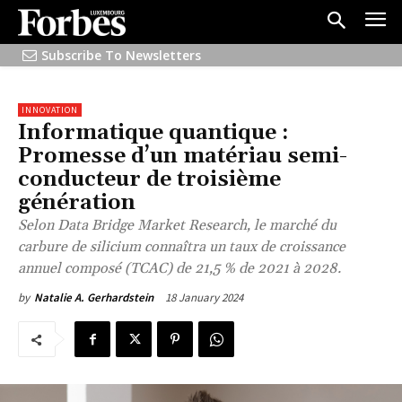
Subscribe To Newsletters
INNOVATION
Informatique quantique :
Promesse d’un matériau semi-
conducteur de troisième
génération
Selon Data Bridge Market Research, le marché du
carbure de silicium connaîtra un taux de croissance
annuel composé (TCAC) de 21,5 % de 2021 à 2028.
18 January 2024
by
Natalie A. Gerhardstein