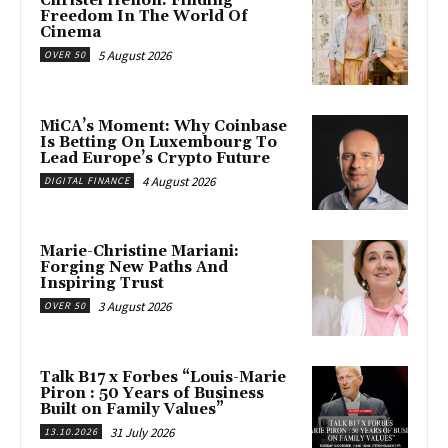
Christel Henon: Finding
Freedom In The World Of
Cinema
5 August 2026
OVER 50
MiCA’s Moment: Why Coinbase
Is Betting On Luxembourg To
Lead Europe’s Crypto Future
4 August 2026
DIGITAL FINANCE
Marie-Christine Mariani:
Forging New Paths And
Inspiring Trust
3 August 2026
OVER 50
Talk B17 x Forbes “Louis-Marie
Piron : 50 Years of Business
Built on Family Values”
31 July 2026
13.10.2026