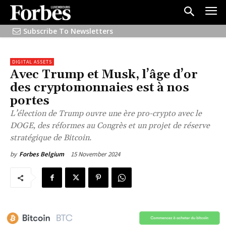
Subscribe To Newsletters
DIGITAL ASSETS
Avec Trump et Musk, l’âge d’or
des cryptomonnaies est à nos
portes
L’élection de Trump ouvre une ère pro-crypto avec le
DOGE, des réformes au Congrès et un projet de réserve
stratégique de Bitcoin.
15 November 2024
by
Forbes Belgium