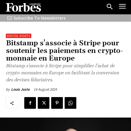
Subscribe To Newsletters
DIGITAL ASSETS
Bitstamp s’associe à Stripe pour
soutenir les paiements en crypto-
monnaie en Europe
Bitstamp s'associe à Stripe pour simplifier l'achat de
crypto-monnaies en Europe en facilitant la conversion
des devises fiduciaires.
14 August 2024
by
Louis Juste