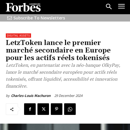
Subscribe To Newsletters
DIGITAL ASSETS
LetzToken lance le premier
marché secondaire en Europe
pour les actifs réels tokenisés
LetzToken, en partenariat avec la néo-banque OlkyPay,
lance le marché secondaire européen pour actifs réels
tokenisés, offrant liquidité, accessibilité et innovation
financière.
29 December 2024
by
Charles-Louis Machuron