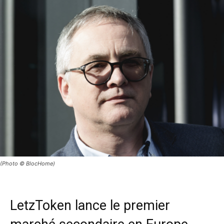
(Photo © BlocHome)
LetzToken lance le premier