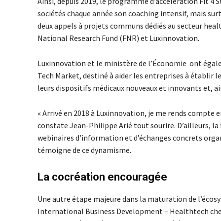
Ainsi, depuis 2019, le programme d’accélération Fit 4
sociétés chaque année son coaching intensif, mais surto
deux appels à projets communs dédiés au secteur health
National Research Fund (FNR) et Luxinnovation.
Luxinnovation et le ministère de l’Économie ont égale
Tech Market, destiné à aider les entreprises à établir 
leurs dispositifs médicaux nouveaux et innovants et, ai
« Arrivé en 2018 à Luxinnovation, je me rends compte en
constate Jean-Philippe Arié tout sourire. D’ailleurs, la
webinaires d’information et d’échanges concrets orga
témoigne de ce dynamisme.
La cocréation encouragée
Une autre étape majeure dans la maturation de l’écosy
International Business Development – Healthtech chez 