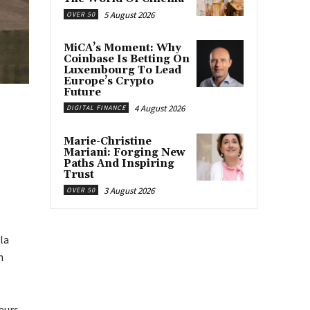
5 August 2026
OVER 50
MiCA’s Moment: Why
Coinbase Is Betting On
Luxembourg To Lead
Europe’s Crypto
Future
4 August 2026
DIGITAL FINANCE
Marie-Christine
Mariani: Forging New
Paths And Inspiring
Trust
3 August 2026
OVER 50
la
n
eurs,