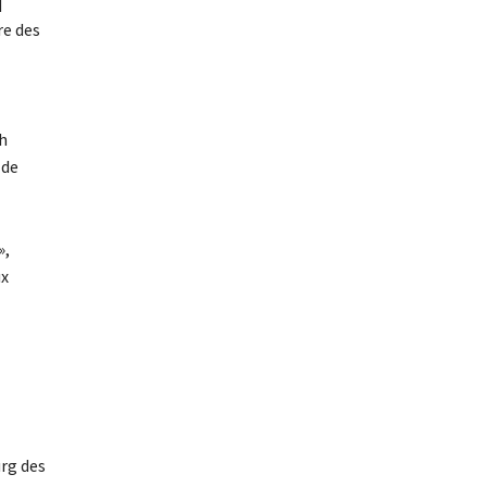
q
re des
th
 de
»,
ux
urg des