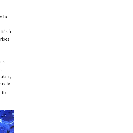
e la
liés à
rises
les
,
utils,
ors la
rg,