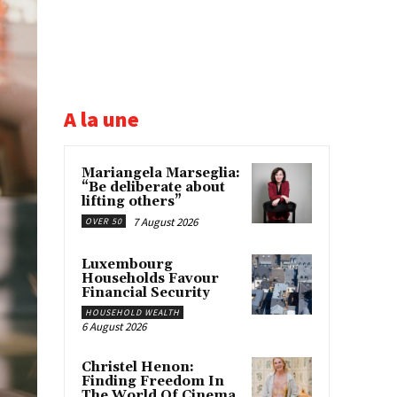
A la une
Mariangela Marseglia:
“Be deliberate about
lifting others”
7 August 2026
OVER 50
Luxembourg
Households Favour
Financial Security
HOUSEHOLD WEALTH
6 August 2026
Christel Henon:
Finding Freedom In
The World Of Cinema