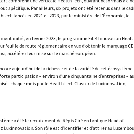
 Start comprend une verticale HealthTech, ouvrant désormais à cin
ut spécifique. Par ailleurs, six projets ont été retenus dans le cad
tech lancés en 2021 et 2023, par le ministère de l’Économie, le
ment initié, en février 2023, le programme Fit 4 Innovation Heal
leur feuille de route réglementaire en vue d’obtenir le marquage CE
nsi, accélérer leur mise sur le marché européen.
core aujourd’hui de la richesse et de la variété de cet écosystème 
 forte participation – environ d’une cinquantaine d’entreprises – a
nisés chaque mois par le HealthTech Cluster de Luxinnovation,
stème a été le recrutement de Régis Ciré en tant que Head of
Luxinnovation. Son rôle est d’identifier et d’attirer au Luxembo