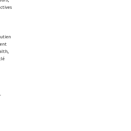
ctives
outien
ment
alth,
clé
-