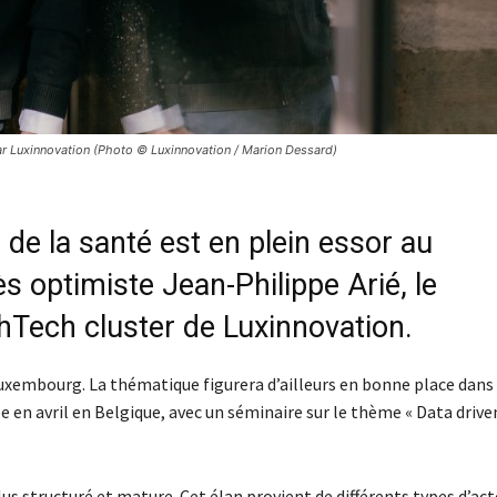
r Luxinnovation (Photo © Luxinnovation / Marion Dessard)
de la santé est en plein essor au
 optimiste Jean-Philippe Arié, le
ech cluster de Luxinnovation.
uxembourg. La thématique figurera d’ailleurs en bonne place dans 
 en avril en Belgique, avec un séminaire sur le thème « Data drive
s structuré et mature. Cet élan provient de différents types d’act