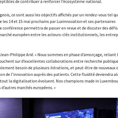
ceptibles de contribuer à renforcer l’écosystème national.
eois, ce sont aussi les objectifs affichés par un rendez-vous tel qu
e les 14 et 15 mai prochains par Luxinnovation et ses partenaires
conférence permettra de passer en revue et de discuter des défis 
 marché européen entre les acteurs-clés institutionnels, les entrep
t Jean-Philippe Arié. « Nous sommes en phase d’amorçage, reliant 
uchent sur d’excellentes collaborations entre recherche publique
lement besoin de plusieurs itérations, et peut-être de nouveaux o
n de l’innovation auprès des patients. Cette fluidité deviendra al
surtout la digitalisation évoluent. Nos champions made in Luxembou
s d’autres marchés européens. »