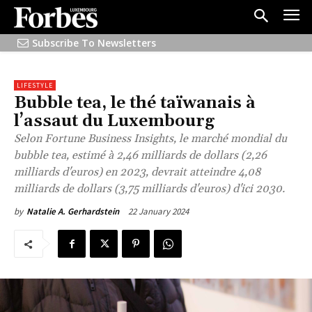
Subscribe To Newsletters
LIFESTYLE
Bubble tea, le thé taïwanais à
l’assaut du Luxembourg
Selon Fortune Business Insights, le marché mondial du
bubble tea, estimé à 2,46 milliards de dollars (2,26
milliards d'euros) en 2023, devrait atteindre 4,08
milliards de dollars (3,75 milliards d'euros) d'ici 2030.
22 January 2024
by
Natalie A. Gerhardstein