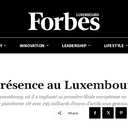
Y
INNOVATION
LEADERSHIP
LIFESTYLE
e présence au Luxembou
Luxembourg, où il a implanté sa première filiale européenne en
plateforme clé avec 295 milliards d'euros d'actifs sous gestion.
Share