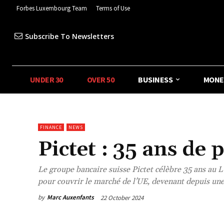
Forbes Luxembourg Team
Terms of Use
Subscribe To Newsletters
UNDER 30
OVER 50
BUSINESS
MONE
FINANCE
NEWS
Pictet : 35 ans d
Le groupe bancaire suisse Pictet célèbre 35 ans au 
pour couvrir le marché de l'UE, devenant depuis une 
by
Marc Auxenfants
22 October 2024