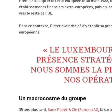
Premier à adopter le texte européen le 30 mars 1988, le
établissements financiers extra-européens, puis en les 
vers le reste de l’UE.
Dans ce contexte, Pictet avait décidé d’y établir sa pre
européenne.
« LE LUXEMBOUR
PRÉSENCE STRATÉ
NOUS SOMMES LA P
NOS OPÉRA
Un macrocosme du groupe
35 ans plus tard,
Bank Pictet & Cie (Europe) AG
, la suc