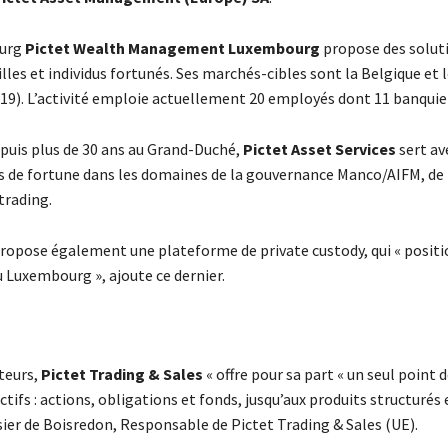
ourg
Pictet Wealth Management
Luxembourg
propose des solut
les et individus fortunés. Ses marchés-cibles sont la Belgique et 
019). L’activité emploie actuellement 20 employés dont 11 banquie
puis plus de 30 ans au Grand-Duché,
Pictet Asset Services
sert av
ts de fortune dans les domaines de la gouvernance Manco/AIFM, de 
trading.
 propose également une plateforme de private custody, qui « posit
au Luxembourg », ajoute ce dernier.
teurs,
Pictet Trading & Sales
« offre pour sa part « un seul point 
ctifs : actions, obligations et fonds, jusqu’aux produits structurés 
ssier de Boisredon, Responsable de Pictet Trading & Sales (UE).