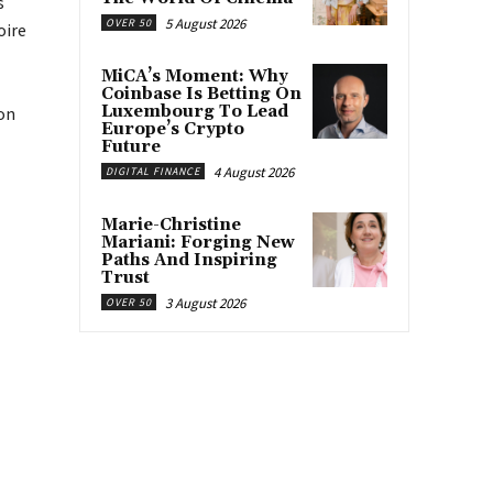
s
5 August 2026
OVER 50
oire
MiCA’s Moment: Why
Coinbase Is Betting On
Luxembourg To Lead
ion
Europe’s Crypto
Future
4 August 2026
DIGITAL FINANCE
Marie-Christine
Mariani: Forging New
Paths And Inspiring
Trust
3 August 2026
OVER 50