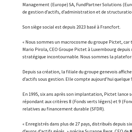
Management (Europe) SA, FundPartner Solutions (Europ
de gestion d’actifs, d’administration et de structurati
Son siège social est depuis 2023 basé à Francfort.
« Nous sommes un macrocosme du groupe Pictet, car tou
Mario Pirola, CEO Groupe Pictet à Luxembourg depuis m
stratégique incontournable. Nous sommes la plateform
Depuis sa création, la filiale du groupe genevois affich
d’actifs sous gestion. Elle compte aujourd’hui quelque 
En 1995, six ans après son implantation, Pictet lance 
répondant aux critères 8 (Fonds verts légers) et 9 (Fo
relatives au financement durable (SFDR).
« Enregistrés dans plus de 27 pays, distribués depuis s
d’euros d’actifs gérés, » précise Suzanne Berg, CEO de
P