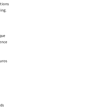
utions
ing.
que
sence
euros
rds