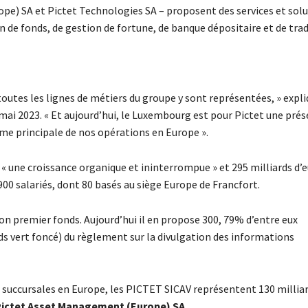
e) SA et Pictet Technologies SA – proposent des services et sol
on de fonds, de gestion de fortune, de banque dépositaire et de trad
tes les lignes de métiers du groupe y sont représentées, » expli
ai 2023. « Et aujourd’hui, le Luxembourg est pour Pictet une pré
e principale de nos opérations en Europe ».
e « une croissance organique et ininterrompue » et 295 milliards d’
900 salariés, dont 80 basés au siège Europe de Francfort.
son premier fonds. Aujourd’hui il en propose 300, 79% d’entre eux
nds vert foncé) du règlement sur la divulgation des informations
ix succursales en Europe, les PICTET SICAV représentent 130 millia
ictet Asset Management (Europe) SA
.