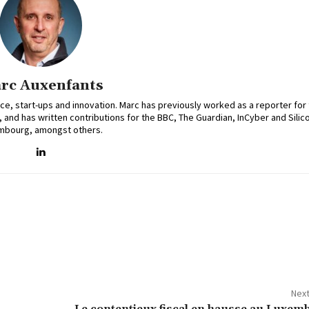
rc Auxenfants
, start-ups and innovation. Marc has previously worked as a reporter for
nd has written contributions for the BBC, The Guardian, InCyber and Silic
mbourg, amongst others.
Next
Le contentieux fiscal en hausse au Luxem