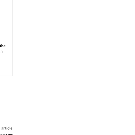
 the
on
 article
bourg