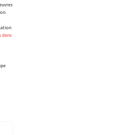
’œuvres
ion.
pation
s dans
upe