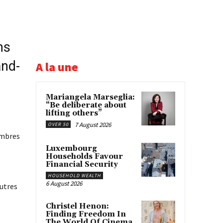
ns
and-
A la une
Mariangela Marseglia:
“Be deliberate about
lifting others”
7 August 2026
OVER 50
embres
Luxembourg
Households Favour
Financial Security
HOUSEHOLD WEALTH
6 August 2026
autres
Christel Henon:
Finding Freedom In
The World Of Cinema