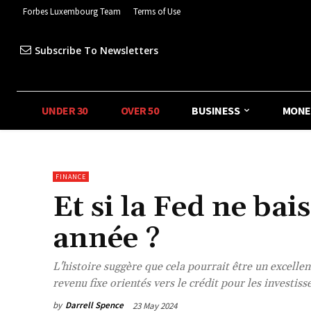
Forbes Luxembourg Team
Terms of Use
Subscribe To Newsletters
UNDER 30
OVER 50
BUSINESS
MONE
FINANCE
Et si la Fed ne bais
année ?
L'histoire suggère que cela pourrait être un excellent
revenu fixe orientés vers le crédit pour les investis
by
Darrell Spence
23 May 2024