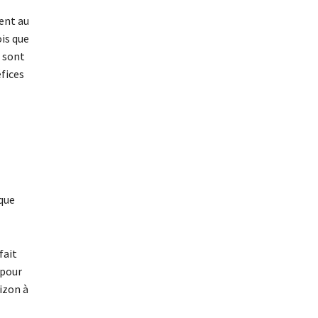
ent au
ois que
s sont
éfices
ique
fait
 pour
rizon à