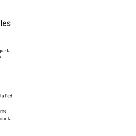
s
les
que la
.
la Fed
s
thme
our la