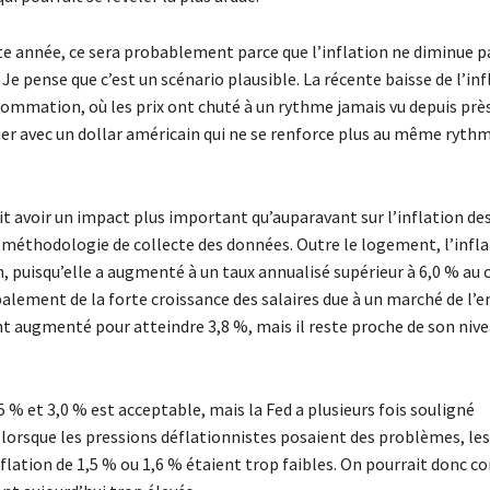
ette année, ce sera probablement parce que l’inflation ne diminue p
Je pense que c’est un scénario plausible. La récente baisse de l’inf
sommation, où les prix ont chuté à un rythme jamais vu depuis prè
ulier avec un dollar américain qui ne se renforce plus au même ryth
ait avoir un impact plus important qu’auparavant sur l’inflation de
 méthodologie de collecte des données. Outre le logement, l’infl
n, puisqu’elle a augmenté à un taux annualisé supérieur à 6,0 % au 
palement de la forte croissance des salaires due à un marché de l’
 augmenté pour atteindre 3,8 %, mais il reste proche de son nive
5 % et 3,0 % est acceptable, mais la Fed a plusieurs fois souligné
, lorsque les pressions déflationnistes posaient des problèmes, les
flation de 1,5 % ou 1,6 % étaient trop faibles. On pourrait donc c