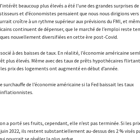
d’intérêt beaucoup plus élevés a été l’une des grandes surprises de
estisseurs et d’économistes pensaient que nous nous dirigions vers
ourrait croître à un rythme supérieur aux prévisions du FMI, et mê
cains continuent de dépenser, que le marché de l’emploi reste ten
iques nouvellement diversifiées en cette ère post-Covid.
socié à des baisses de taux. En réalité, l’économie américaine sem
êt plus élevés. Même avec des taux de prêts hypothécaires flirtant
et les prix des logements ont augmenté en début d’année.
ne surchauffe de l’économie américaine si la Fed baissait les taux
inflationnistes.
on a porté ses fruits, cependant, elle n’est pas terminée. Si les prix
uin 2022, ils restent substantiellement au-dessus des 2 % visés pa
qui pourrait se révéler la plus ardue.