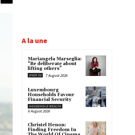
A la une
Mariangela Marseglia:
“Be deliberate about
lifting others”
7 August 2026
OVER 50
Luxembourg
Households Favour
Financial Security
HOUSEHOLD WEALTH
6 August 2026
Christel Henon:
Finding Freedom In
The World Of Cinema