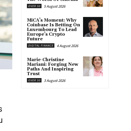
5 August 2026
OVER 50
MiCA’s Moment: Why
Coinbase Is Betting On
Luxembourg To Lead
Europe’s Crypto
Future
4 August 2026
DIGITAL FINANCE
Marie-Christine
Mariani: Forging New
Paths And Inspiring
Trust
3 August 2026
OVER 50
s
u