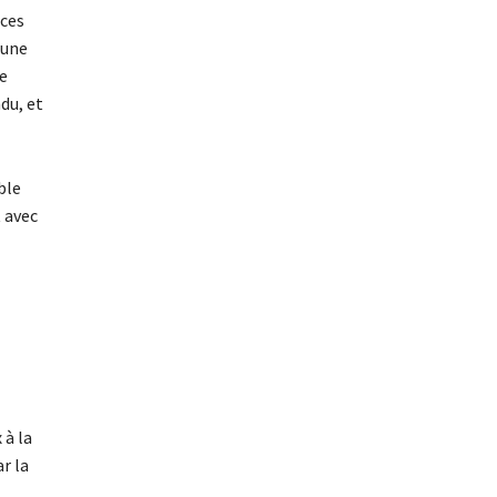
 ces
 une
me
du, et
ble
 avec
 à la
r la