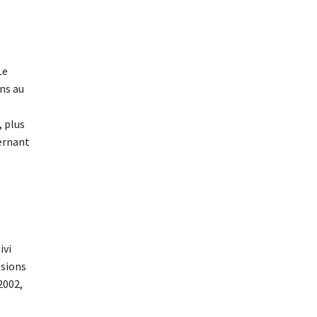
Le
ons au
, plus
cernant
ivi
ssions
2002,