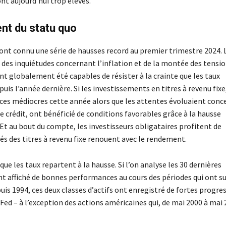
ont aujourd’hui trop élevés.
t du statu quo
ont connu une série de hausses record au premier trimestre 2024. 
n des inquiétudes concernant l’inflation et de la montée des tensi
nt globalement été capables de résister à la crainte que les taux
uis l’année dernière. Si les investissements en titres à revenu fixe
ances médiocres cette année alors que les attentes évoluaient con
le crédit, ont bénéficié de conditions favorables grâce à la hausse
Et au bout du compte, les investisseurs obligataires profitent de
 des titres à revenu fixe renouent avec le rendement.
ue les taux repartent à la hausse. Si l’on analyse les 30 dernières
t affiché de bonnes performances au cours des périodes qui ont su
uis 1994, ces deux classes d’actifs ont enregistré de fortes progre
 Fed – à l’exception des actions américaines qui, de mai 2000 à mai 