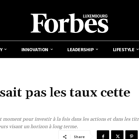
Y
INNOVATION
LEADERSHIP
LIFESTYLE
sait pas les taux cette
 moment pour investir à la fois dans les actions et dans les titr
seurs visant un horizon à long terme.
Share