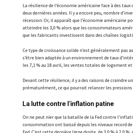
La résilience de l’économie américaine face à des taux 
deux dernières années. Il y a encore peu, nombre d’inv
récession. Or, il apparaît que l’économie américaine p
atteindre les 3,0 % alors que les consommateurs améri
que les fabricants investissent dans des chaînes logist
Ce type de croissance solide n’est généralement pas as
s’être bien adaptée à un environnement de taux d’intér
les 7,1 % au 18 avril, les ventes totales de logement 
Devant cette résilience, il y a des raisons de craindre u
prématurément, ce qui pourrait relancer les pressions 
La lutte contre l’inflation patine
On ne peut nier que la bataille de la Fed contre l’inflati
consommation ont baissé depuis les niveaux record de j
Fed. C’est cette dernière ligne droite, de 3,0 % à 2,0 %, 