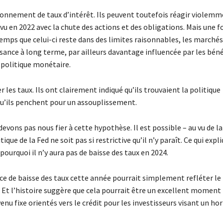
ironnement de taux d’intérêt. Ils peuvent toutefois réagir violemm
u en 2022 avec la chute des actions et des obligations. Mais une f
temps que celui-ci reste dans des limites raisonnables, les marché
ssance à long terme, par ailleurs davantage influencée par les bén
 politique monétaire.
 les taux. Ils ont clairement indiqué qu’ils trouvaient la politique
 qu’ils penchent pour un assouplissement.
devons pas nous fier à cette hypothèse. Il est possible – au vu de la
que de la Fed ne soit pas si restrictive qu’il n’y paraît. Ce qui expl
 pourquoi il n’y aura pas de baisse des taux en 2024.
nce de baisse des taux cette année pourrait simplement refléter le 
 Et l’histoire suggère que cela pourrait être un excellent moment
evenu fixe orientés vers le crédit pour les investisseurs visant un ho