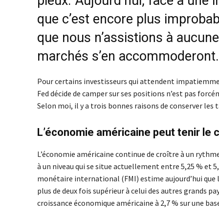
pieux. Aujourd’hui, face à une i
que c’est encore plus improbabl
que nous n’assistions à aucune
marchés s’en accommoderont.
Pour certains investisseurs qui attendent impatiemmen
Fed décide de camper sur ses positions n’est pas forcé
Selon moi, il y a trois bonnes raisons de conserver les t
L’économie américaine peut tenir le 
L’économie américaine continue de croître à un rythme
à un niveau qui se situe actuellement entre 5,25 % et 5,
monétaire international (FMI) estime aujourd’hui que 
plus de deux fois supérieur à celui des autres grands pa
croissance économique américaine à 2,7 % sur une base