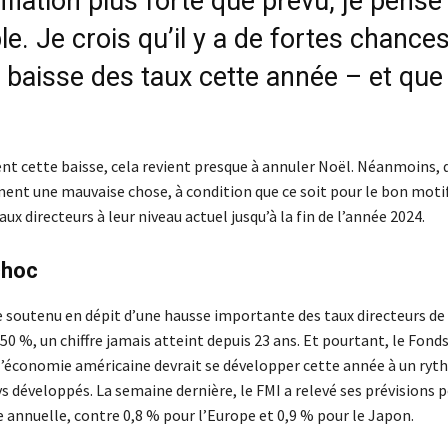
nflation plus forte que prévu, je pense
e. Je crois qu’il y a de fortes chance
 baisse des taux cette année – et que 
t cette baisse, cela revient presque à annuler Noël. Néanmoins, 
ment une mauvaise chose, à condition que ce soit pour le bon motif
aux directeurs à leur niveau actuel jusqu’à la fin de l’année 2024.
choc
 soutenu en dépit d’une hausse importante des taux directeurs de 
50 %, un chiffre jamais atteint depuis 23 ans. Et pourtant, le Fond
l’économie américaine devrait se développer cette année à un ry
ys développés. La semaine dernière, le FMI a relevé ses prévisions p
 annuelle, contre 0,8 % pour l’Europe et 0,9 % pour le Japon.