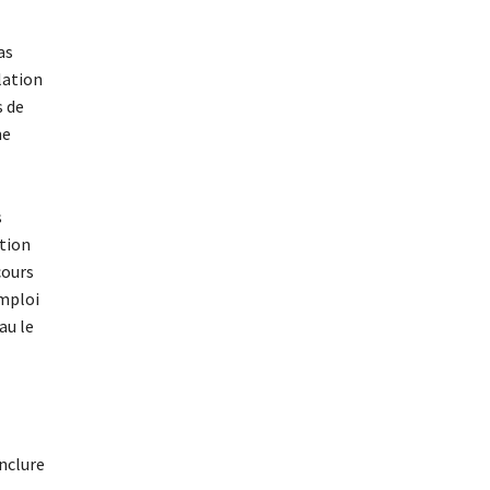
as
lation
s de
me
s
ation
cours
emploi
au le
onclure