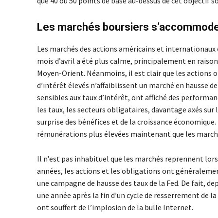
que 40 ou 50 points de base au-dessus de cet objectif s
Les marchés boursiers s’accommoden
Les marchés des actions américains et internationaux 
mois d’avril a été plus calme, principalement en raiso
Moyen-Orient. Néanmoins, il est clair que les actions o
d’intérêt élevés n’affaiblissent un marché en hausse dep
sensibles aux taux d’intérêt, ont affiché des perform
les taux, les secteurs obligataires, davantage axés sur 
surprise des bénéfices et de la croissance économique. 
rémunérations plus élevées maintenant que les marchés
Il n’est pas inhabituel que les marchés reprennent lorsq
années, les actions et les obligations ont généralemen
une campagne de hausse des taux de la Fed. De fait, dep
une année après la fin d’un cycle de resserrement de la
ont souffert de l’implosion de la bulle Internet.