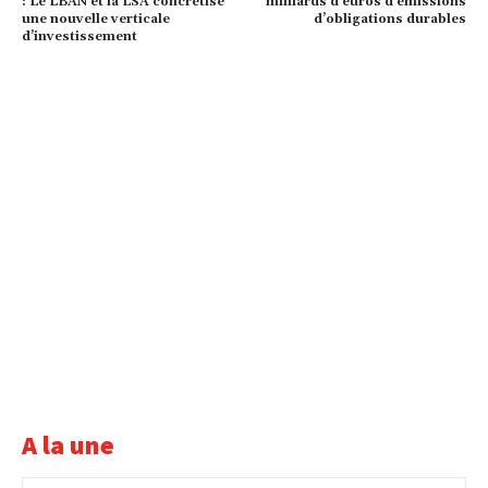
: Le LBAN et la LSA concrétise
milliards d’euros d’émissions
une nouvelle verticale
d’obligations durables
d’investissement
A la une