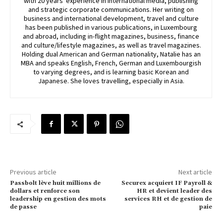
with 20 years' experience in international media, publishing
and strategic corporate communications. Her writing on
business and international development, travel and culture
has been published in various publications, in Luxembourg
and abroad, including in-flight magazines, business, finance
and culture/lifestyle magazines, as well as travel magazines.
Holding dual American and German nationality, Natalie has an
MBA and speaks English, French, German and Luxembourgish
to varying degrees, and is learning basic Korean and
Japanese. She loves travelling, especially in Asia.
Previous article
Next article
Passbolt lève huit millions de
Securex acquiert IF Payroll &
dollars et renforce son
HR et devient leader des
leadership en gestion des mots
services RH et de gestion de
de passe
paie