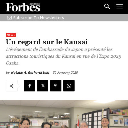
Subscribe To Newsletters
NEWS
Un regard sur le Kansai
L'événement de l'ambassade du Japon a présenté les
attractions touristiques du Kansai en vue de l'Expo 2025
Osaka.
30 January 2025
by
Natalie A. Gerhardstein