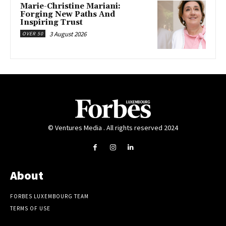
Marie-Christine Mariani:
Forging New Paths And
Inspiring Trust
3 August 2026
OVER 50
© Ventures Media . All rights reserved 2024
About
FORBES LUXEMBOURG TEAM
TERMS OF USE