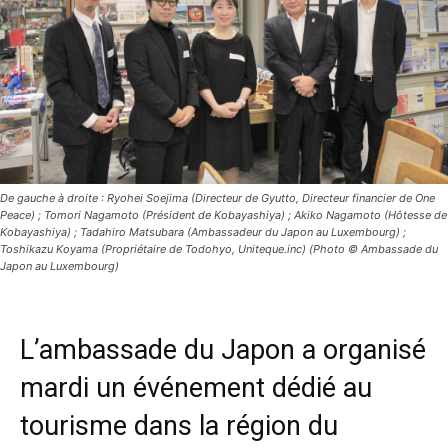
De gauche à droite : Ryohei Soejima (Directeur de Gyutto, Directeur financier de One
Peace) ; Tomori Nagamoto (Président de Kobayashiya) ; Akiko Nagamoto (Hôtesse de
Kobayashiya) ; Tadahiro Matsubara (Ambassadeur du Japon au Luxembourg) ;
Toshikazu Koyama (Propriétaire de Todohyo, Uniteque.inc) (Photo © Ambassade du
Japon au Luxembourg)
L’ambassade du Japon a organisé
mardi un événement dédié au
tourisme dans la région du