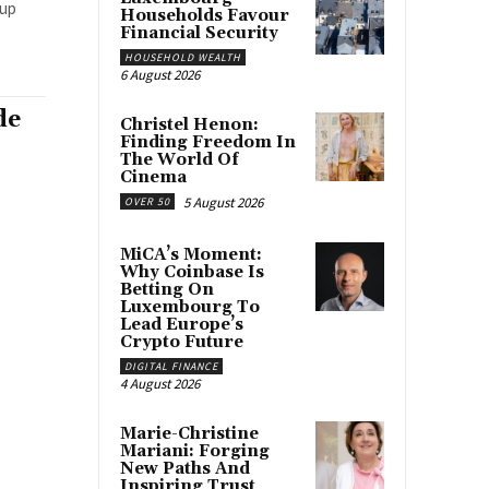
-up
Households Favour
Financial Security
HOUSEHOLD WEALTH
6 August 2026
de
Christel Henon:
Finding Freedom In
The World Of
Cinema
5 August 2026
OVER 50
s
MiCA’s Moment:
Why Coinbase Is
Betting On
Luxembourg To
Lead Europe’s
Crypto Future
DIGITAL FINANCE
4 August 2026
Marie-Christine
Mariani: Forging
New Paths And
Inspiring Trust