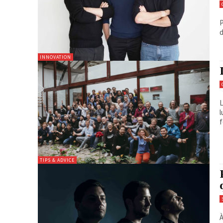
P
d
INNOVATION
L
l
f
TIPS & ADVICE
À