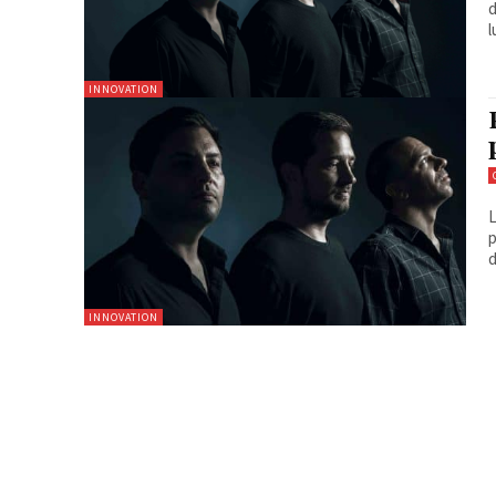
d
l
INNOVATION
L
p
d
INNOVATION