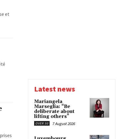
se et
été
Latest news
Mariangela
Marseglia: “Be
e
deliberate about
lifting others”
7 August 2026
OVER 50
prises
Luxembourg