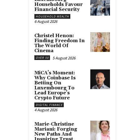
Households Favour
Financial Security
HOUSEHOLD WEALTH
6 August 2026
Christel Henon:
Finding Freedom In
The World Of
Cinema
5 August 2026
OVER 50
MiCA’s Moment:
Why Coinbase Is
Betting On
Luxembourg To
Lead Europe’s
Crypto Future
DIGITAL FINANCE
4 August 2026
Marie-Christine
Mariani: Forging
New Paths And
Inspiring Trust