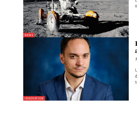
o
NEWS
T
U
d
s
INNOVATION