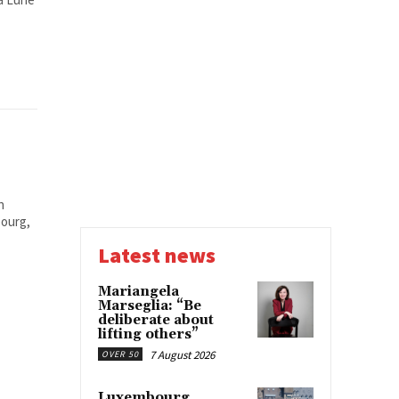
n
bourg,
Latest news
Mariangela
Marseglia: “Be
deliberate about
lifting others”
7 August 2026
OVER 50
Luxembourg