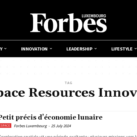
Y
INNOVATION
LEADERSHIP
LIFESTYLE
TAG
ace Resources Innov
Petit précis d’économie lunaire
Forbes Luxembourg
-
25 July 2024
ESPACE
'exploration spatiale vit une période exaltante : plusieurs missions vers 