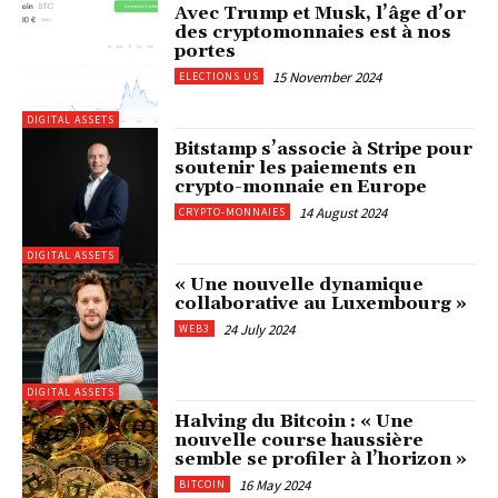
Avec Trump et Musk, l’âge d’or
des cryptomonnaies est à nos
portes
15 November 2024
ELECTIONS US
DIGITAL ASSETS
Bitstamp s’associe à Stripe pour
soutenir les paiements en
crypto-monnaie en Europe
14 August 2024
CRYPTO-MONNAIES
DIGITAL ASSETS
« Une nouvelle dynamique
collaborative au Luxembourg »
24 July 2024
WEB3
DIGITAL ASSETS
Halving du Bitcoin : « Une
nouvelle course haussière
semble se profiler à l’horizon »
16 May 2024
BITCOIN