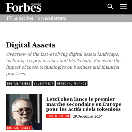
Subscribe To Newsletters
Digital Assets
Overview of the fast-evolving digital assets landscape,
including cryptocurrency and blockchain. Focus on the
impact of these technologies on business and financial
practices.
DIGITAL ASSETS
INVESTMENT
PERSONAL FINANCE
LetzToken lance le premier
marché secondaire en Europe
pour les actifs réels tokenisés
29 December 2024
TOKENISATION
DIGITAL ASSETS