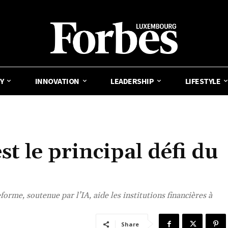
Y
INNOVATION
LEADERSHIP
LIFESTYLE
t le principal défi du
»
rme, soutenue par l’IA, aide les institutions financières à
Share