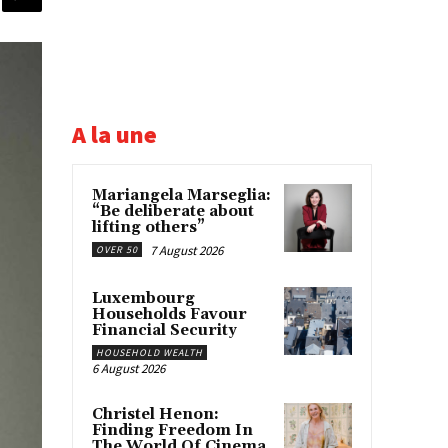
A la une
Mariangela Marseglia:
“Be deliberate about
lifting others”
7 August 2026
OVER 50
Luxembourg
Households Favour
Financial Security
HOUSEHOLD WEALTH
6 August 2026
Christel Henon:
Finding Freedom In
The World Of Cinema