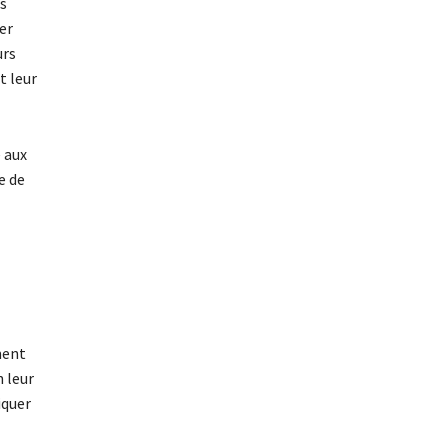
es
er
urs
t leur
 aux
e de
ment
 leur
iquer