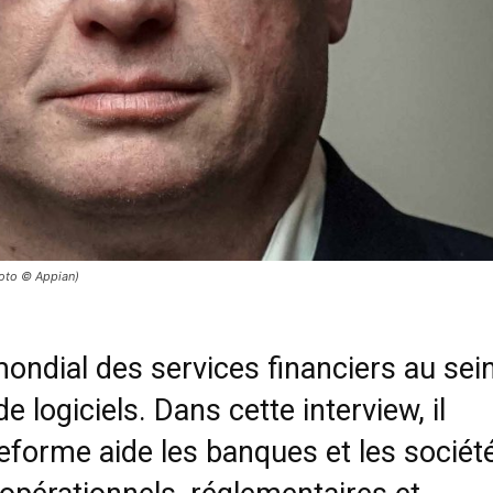
hoto © Appian)
ondial des services financiers au sei
 logiciels. Dans cette interview, il
teforme aide les banques et les sociét