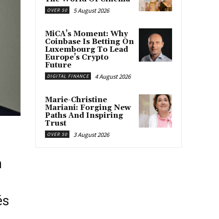
5 August 2026
OVER 50
MiCA’s Moment: Why
Coinbase Is Betting On
Luxembourg To Lead
Europe’s Crypto
Future
4 August 2026
DIGITAL FINANCE
Marie-Christine
Mariani: Forging New
Paths And Inspiring
Trust
3 August 2026
OVER 50
n
és