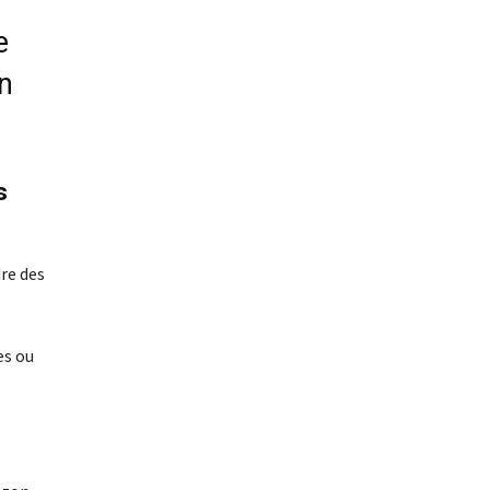
e
on
s
dre des
es ou