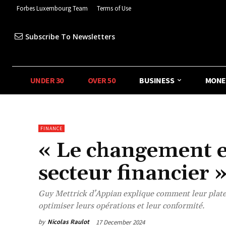
Forbes Luxembourg Team
Terms of Use
Subscribe To Newsletters
UNDER 30
OVER 50
BUSINESS
MONE
FINANCE
« Le changement es
secteur financier 
Guy Mettrick d’Appian explique comment leur platefo
optimiser leurs opérations et leur conformité.
by
Nicolas Raulot
17 December 2024