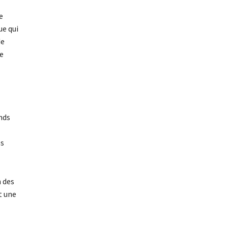
e
ue qui
de
ée
nds
es
n des
t une