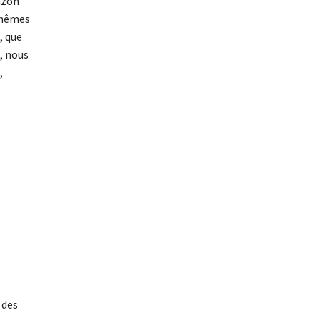
azon
x-mêmes
, que
, nous
,
 des