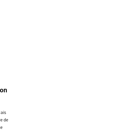
ion
Mais
re de
ce