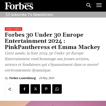
Subscribe To Newsletters
DIRECTORIES
Forbes 30 Under 30 Europe
Entertainment 2024 :
PinkPantheress et Emma Mackey
Cette année, la liste 2024 30 Under 30 Europe
Entertainment rend hommage aux jeunes artistes,
acteurs et fondateurs qui s’épanouissent dans ce nouvel
environnement dynamique.
19 May 2024
by
Forbes Luxembourg