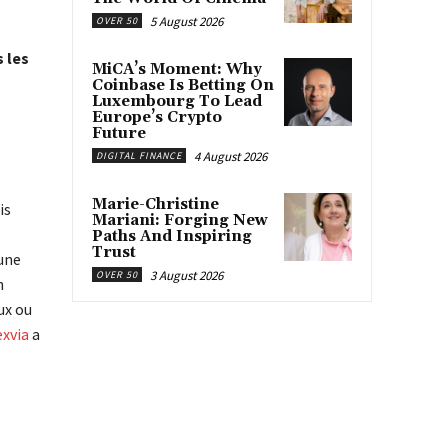
5 August 2026
OVER 50
 les
MiCA’s Moment: Why
Coinbase Is Betting On
Luxembourg To Lead
Europe’s Crypto
Future
4 August 2026
DIGITAL FINANCE
Marie-Christine
is
Mariani: Forging New
Paths And Inspiring
Trust
 une
3 August 2026
OVER 50
n
ux ou
xvia
a