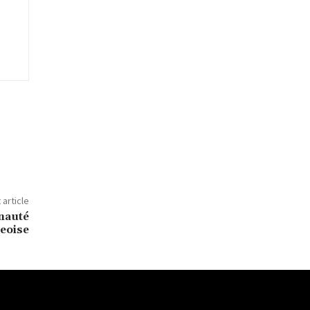
 article
unauté
eoise