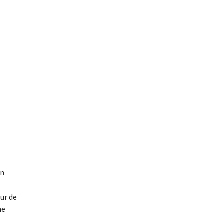
on
ur de
ne