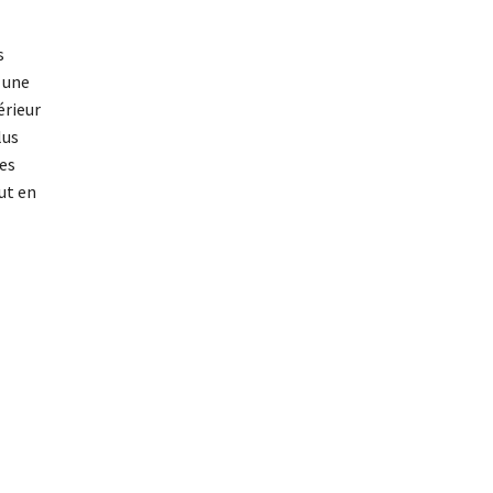
s
 une
érieur
lus
les
ut en