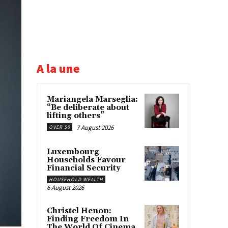
A la une
Mariangela Marseglia:
“Be deliberate about
lifting others”
7 August 2026
OVER 50
Luxembourg
Households Favour
Financial Security
HOUSEHOLD WEALTH
6 August 2026
Christel Henon:
Finding Freedom In
The World Of Cinema