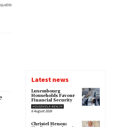
rquable
Latest news
Luxembourg
Households Favour
e
Financial Security
HOUSEHOLD WEALTH
6 August 2026
Christel Henon: