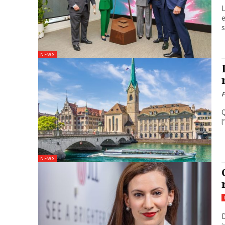
L
e
s
NEWS
F
Q
l
NEWS
D