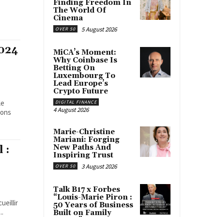
Finding Freedom In
The World Of
Cinema
5 August 2026
OVER 50
2024
MiCA’s Moment:
Why Coinbase Is
Betting On
Luxembourg To
Lead Europe’s
Crypto Future
le
DIGITAL FINANCE
4 August 2026
ions
Marie-Christine
Mariani: Forging
New Paths And
 :
Inspiring Trust
3 August 2026
OVER 50
Talk B17 x Forbes
“Louis-Marie Piron :
eillir
50 Years of Business
..
Built on Family