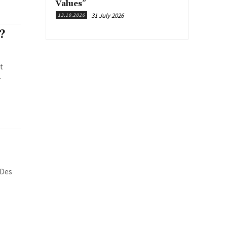
Values”
31 July 2026
13.10.2026
?
t
.
 Des