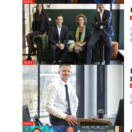
NEWS
C
S
d
NEWS
D
d
NEWS