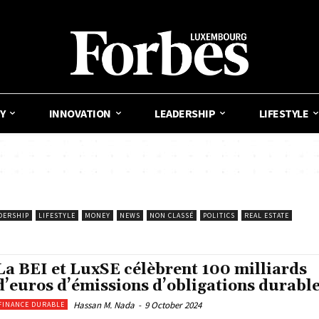
Y
INNOVATION
LEADERSHIP
LIFESTYLE
DERSHIP
LIFESTYLE
MONEY
NEWS
NON CLASSÉ
POLITICS
REAL ESTATE
La BEI et LuxSE célèbrent 100 milliards
d’euros d’émissions d’obligations durabl
Hassan M. Nada
-
9 October 2024
FINANCE DURABLE