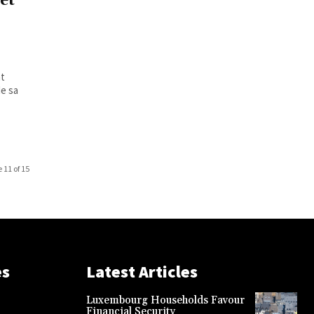
et
at
de sa
 11 of 15
es
Latest Articles
Luxembourg Households Favour
Financial Security