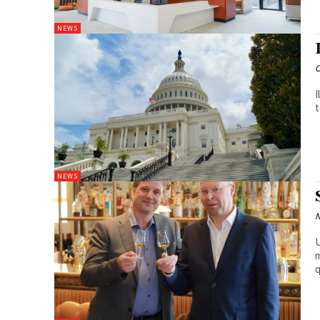
NEWS
O
I
t
NEWS
N
U
m
q