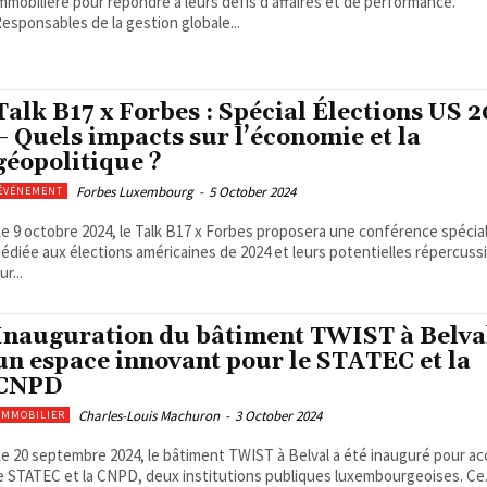
mmobilière pour répondre à leurs défis d’affaires et de performance.
esponsables de la gestion globale...
Talk B17 x Forbes : Spécial Élections US 
– Quels impacts sur l’économie et la
géopolitique ?
Forbes Luxembourg
-
5 October 2024
ÉVÉNEMENT
e 9 octobre 2024, le Talk B17 x Forbes proposera une conférence spécia
édiée aux élections américaines de 2024 et leurs potentielles répercuss
ur...
Inauguration du bâtiment TWIST à Belval
un espace innovant pour le STATEC et la
CNPD
Charles-Louis Machuron
-
3 October 2024
IMMOBILIER
e 20 septembre 2024, le bâtiment TWIST à Belval a été inauguré pour accu
e STATEC et la CNPD, deux institutions publiques luxembourgeoises. Ce.