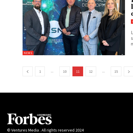
L
s
n
NEWS
...
...
1
10
11
12
15
© Ventures Media . All rights reserved 2024