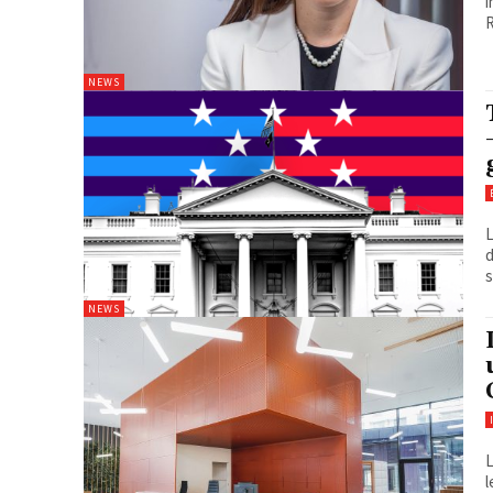
i
R
NEWS
L
d
s
NEWS
L
l