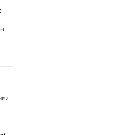
g
 et
t
NIS2