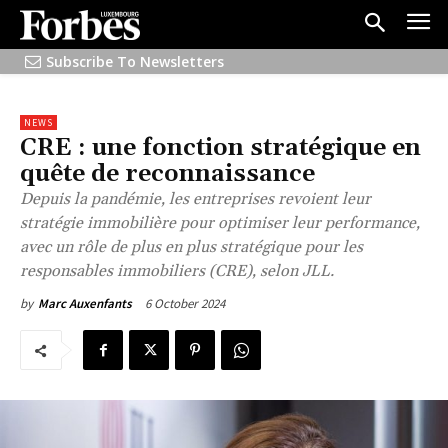
Subscribe To Newsletters
NEWS
CRE : une fonction stratégique en
quête de reconnaissance
Depuis la pandémie, les entreprises revoient leur
stratégie immobilière pour optimiser leur performance,
avec un rôle de plus en plus stratégique pour les
responsables immobiliers (CRE), selon JLL.
6 October 2024
by
Marc Auxenfants