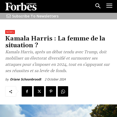
Subscribe To Newsletters
NEWS
Kamala Harris : La femme de la
situation ?
Kamala Harris, après un débat tendu avec Trump, doit
mobiliser un électorat diversifié et surmonter ses
attaques pour s'imposer en 2024, tout en s'appuyant sur
ses réussites et sa levée de fonds.
2 October 2024
by
Oriane Schoonbroodt