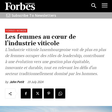
Subscribe To Newsletters
FORBES WOMEN
Les femmes au cœur de
l’industrie viticole
L'industrie viticole luxembourgeoise voit de plus en plus
de femmes occuper des rôles de leadership, contribuant
à une évolution vers une gestion plus équitable,
innovante et durable, tout en relevant les défis d'un
secteur traditionnellement dominé par les hommes.
19 July 2024
by
John Petit