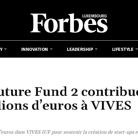
Y
INNOVATION
LEADERSHIP
LIFESTYLE
ture Fund 2 contribu
lions d’euros à VIVES
'euros dans VIVES IUF pour soutenir la création de start-ups e