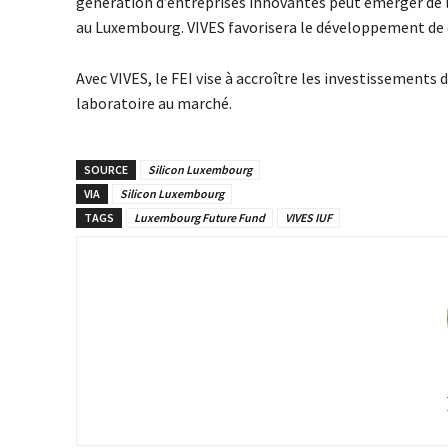
génération d’entreprises innovantes peut émerger de la
au Luxembourg. VIVES favorisera le développement de c
Avec VIVES, le FEI vise à accroître les investissements d
laboratoire au marché.
SOURCE
Silicon Luxembourg
VIA
Silicon Luxembourg
TAGS
Luxembourg Future Fund
VIVES IUF