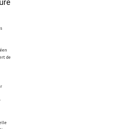
ture
ns
péen
ert de
r
r
elle