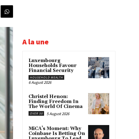
A la une
Luxembourg
Households Favour
Financial Security
HOUSEHOLD WEALTH
6 August 2026
Christel Henon:
Finding Freedom In
The World Of Cinema
5 August 2026
OVER 50
MiCA’s Moment: Why
Coinbase Is Betting On
Luxembourg To Lead