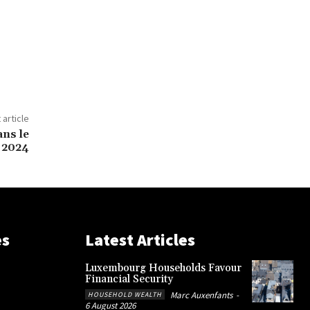
 article
ns le
 2024
es
Latest Articles
Luxembourg Households Favour
Financial Security
Marc Auxenfants
-
HOUSEHOLD WEALTH
6 August 2026