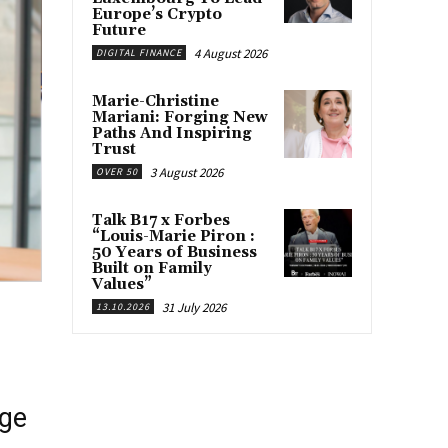
Europe’s Crypto
Future
4 August 2026
DIGITAL FINANCE
Marie-Christine
Mariani: Forging New
Paths And Inspiring
Trust
3 August 2026
OVER 50
Talk B17 x Forbes
“Louis-Marie Piron :
50 Years of Business
Built on Family
Values”
31 July 2026
13.10.2026
age