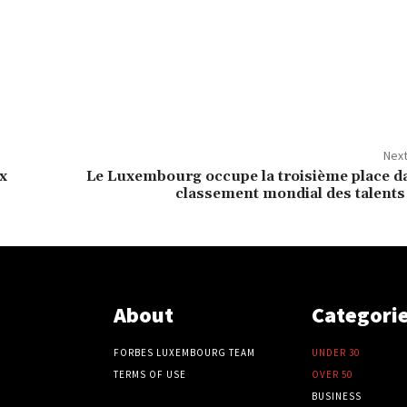
Next
ux
Le Luxembourg occupe la troisième place da
classement mondial des talents
About
Categori
FORBES LUXEMBOURG TEAM
UNDER 30
TERMS OF USE
OVER 50
BUSINESS