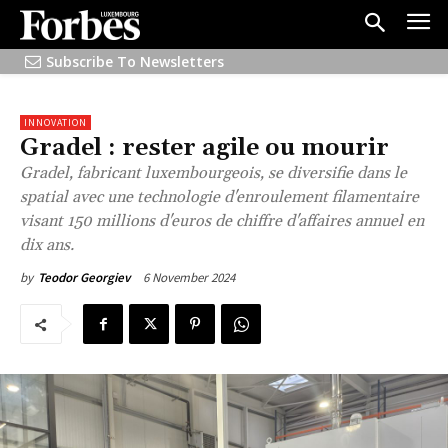
Subscribe To Newsletters
INNOVATION
Gradel : rester agile ou mourir
Gradel, fabricant luxembourgeois, se diversifie dans le
spatial avec une technologie d'enroulement filamentaire
visant 150 millions d'euros de chiffre d'affaires annuel en
dix ans.
6 November 2024
by
Teodor Georgiev