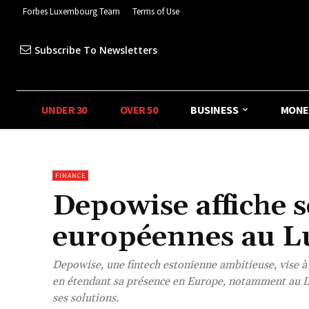
Forbes Luxembourg Team
Terms of Use
Subscribe To Newsletters
UNDER 30
OVER 50
BUSINESS
MONE
FINANCE
Depowise affiche 
européennes au 
Depowise, une fintech estonienne ambitieuse, vise à d
en étendant sa présence en Europe, notamment au Lux
ses solutions.