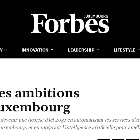
Y
INNOVATION
LEADERSHIP
LIFESTYLE
ses ambitions
Luxembourg
evenir une licorne d'ici 2031 en automatisant les services d'act
embourg, et en intégrant l'intelligence artificielle pour amél