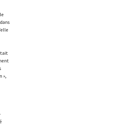
le
 dans
elle
tait
ement
s
n »,
-
é