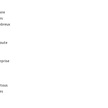
uire
es
ombreux
joute
eprise
 tous
es