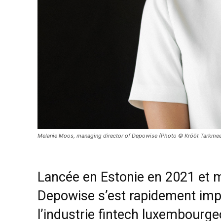
Melanie Moos, managing director of Depowise (Photo © Krõõt Tarkmee
Lancée en Estonie en 2021 et 
Depowise s’est rapidement im
l’industrie fintech luxembourge