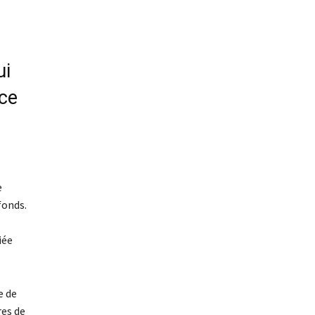
ui
nce
e
fonds.
iée
e de
res de