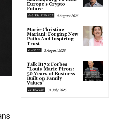
Europe’s Crypto
Future
4 August 2026
DIGITAL FINANCE
Marie-Christine
Mariani: Forging New
Paths And Inspiring
Trust
3 August 2026
OVER 50
Talk B17 x Forbes
“Louis-Marie Piron :
50 Years of Business
Built on Family
Values”
31 July 2026
13.10.2026
ans