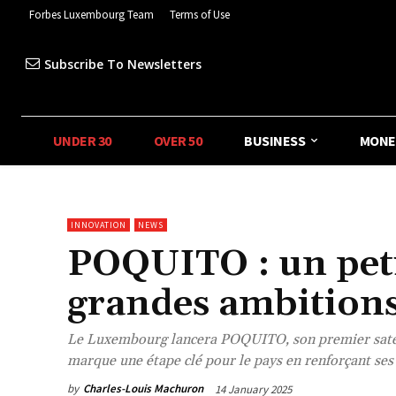
Forbes Luxembourg Team
Terms of Use
Subscribe To Newsletters
UNDER 30
OVER 50
BUSINESS
MONE
INNOVATION
NEWS
POQUITO : un petit
grandes ambitions
Le Luxembourg lancera POQUITO, son premier satelli
marque une étape clé pour le pays en renforçant ses c
by
Charles-Louis Machuron
14 January 2025