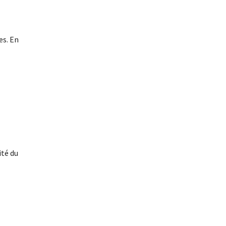
es. En
ité du