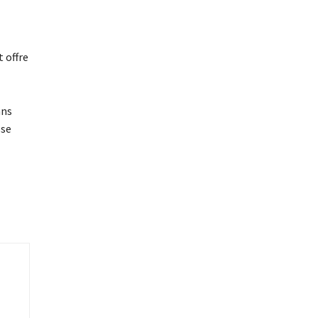
 offre
ans
ose