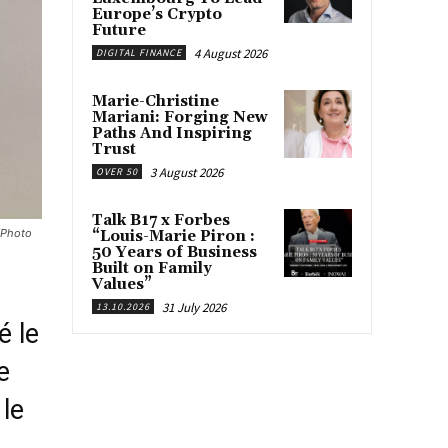
Europe’s Crypto
Future
4 August 2026
DIGITAL FINANCE
Marie-Christine
Mariani: Forging New
Paths And Inspiring
Trust
3 August 2026
OVER 50
Talk B17 x Forbes
 (Photo
“Louis-Marie Piron :
50 Years of Business
Built on Family
Values”
31 July 2026
13.10.2026
é le
e
le