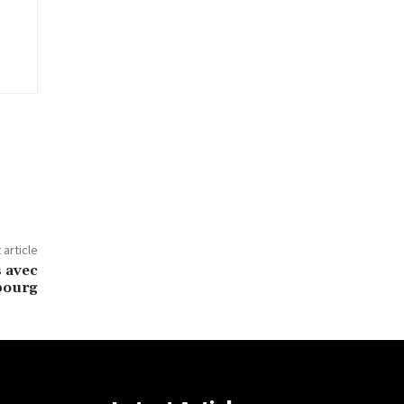
 article
s avec
bourg