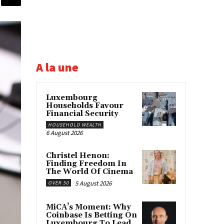
A la une
Luxembourg
Households Favour
Financial Security
HOUSEHOLD WEALTH
6 August 2026
Christel Henon:
Finding Freedom In
The World Of Cinema
5 August 2026
OVER 50
MiCA’s Moment: Why
Coinbase Is Betting On
Luxembourg To Lead