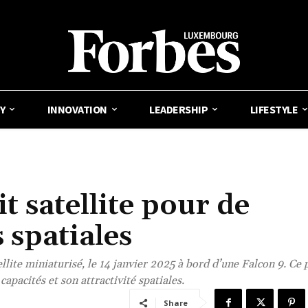
Y
INNOVATION
LEADERSHIP
LIFESTYLE
 satellite pour de
 spatiales
te miniaturisé, le 14 janvier 2025 à bord d’une Falcon 9. Ce 
apacités et son attractivité spatiales.
Share