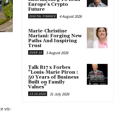
Europe’s Crypto
Future
4 August 2026
DIGITAL FINANCE
Marie-Christine
Mariani: Forging New
Paths And Inspiring
Trust
3 August 2026
OVER 50
Talk B17 x Forbes
“Louis-Marie Piron :
50 Years of Business
Built on Family
Values”
31 July 2026
13.10.2026
e vis-