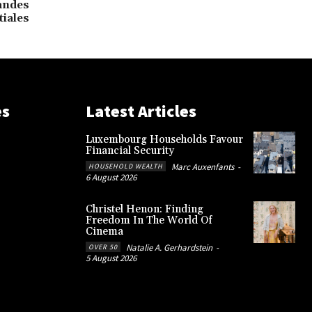
randes
tiales
es
Latest Articles
Luxembourg Households Favour
Financial Security
Marc Auxenfants
-
HOUSEHOLD WEALTH
6 August 2026
Christel Henon: Finding
Freedom In The World Of
Cinema
Natalie A. Gerhardstein
-
OVER 50
5 August 2026