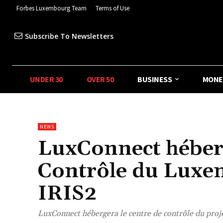
Forbes Luxembourg Team
Terms of Use
Subscribe To Newsletters
UNDER 30
OVER 50
BUSINESS
MONE
NEWS
LuxConnect héberg
Contrôle du Luxem
IRIS2
LuxConnect hébergera le centre de contrôle du proj