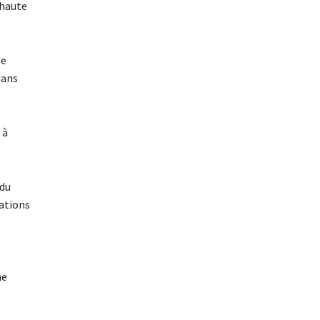
 haute
de
dans
 à
 du
cations
ne