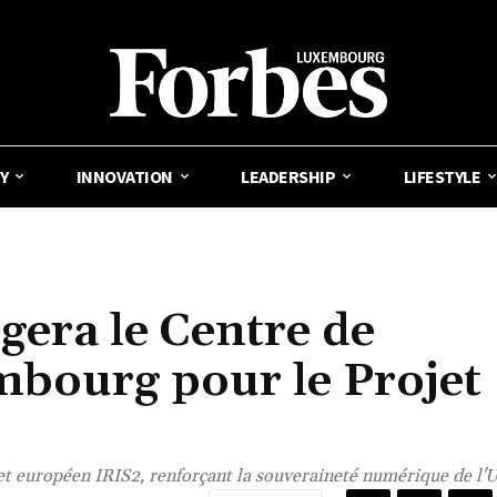
Y
INNOVATION
LEADERSHIP
LIFESTYLE
era le Centre de
bourg pour le Projet
et européen IRIS2, renforçant la souveraineté numérique de l'