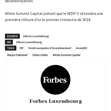
décarbonisation.
White Summit Capital prévoit que le WDIF II atteindra une
première clôture d’ici le premier trimestre de 2024.
SOURCE
Silicon Luxembourg
VIA
Silicon Luxembourg
TAGS
FEI
Fonds européen d'investissement
InvestEU
Marjut Falkstedt
Pablo Pallas
White Summit Capital
Forbes Luxembourg