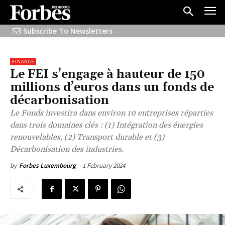
Subscribe To Newsletters
FINANCE
Le FEI s’engage à hauteur de 150
millions d’euros dans un fonds de
décarbonisation
Le Fonds investira dans environ 10 entreprises réparties
dans trois domaines clés : (1) Intégration des énergies
renouvelables, (2) Transport durable et (3)
Décarbonisation des industries.
1 February 2024
by
Forbes Luxembourg