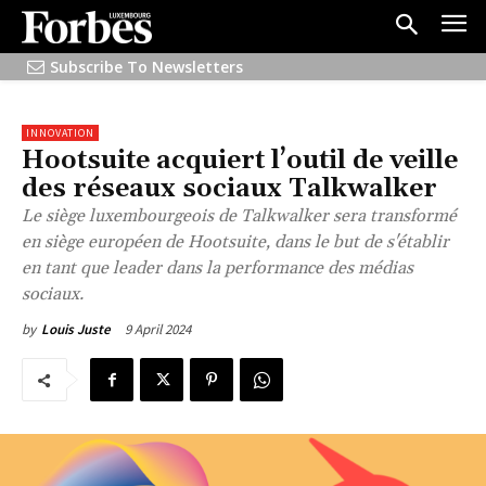
Subscribe To Newsletters
INNOVATION
Hootsuite acquiert l’outil de veille
des réseaux sociaux Talkwalker
Le siège luxembourgeois de Talkwalker sera transformé
en siège européen de Hootsuite, dans le but de s'établir
en tant que leader dans la performance des médias
sociaux.
9 April 2024
by
Louis Juste