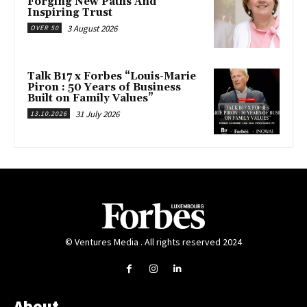
Forging New Paths And
Inspiring Trust
3 August 2026
OVER 50
Talk B17 x Forbes “Louis-Marie
Piron : 50 Years of Business
Built on Family Values”
31 July 2026
13.10.2026
© Ventures Media . All rights reserved 2024
About