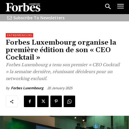
Subscribe To Newsletters
ENTREPRENEURS
Forbes Luxembourg organise la
première édition de son « CEO
Cocktail »
Forbes Luxembourg a tenu son premier « CEO Cocktail
» la semaine dernière, réunissant décideurs pour un
networking exclusif.
20 January 2025
by
Forbes Luxembourg