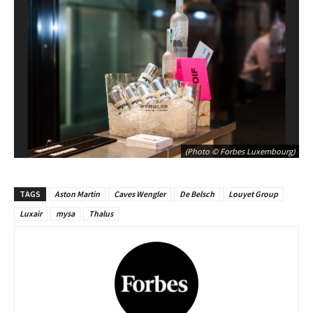
(Photo © Forbes Luxembourg)
TAGS
Aston Martin
Caves Wengler
De Belsch
Louyet Group
Luxair
mysa
Thalus