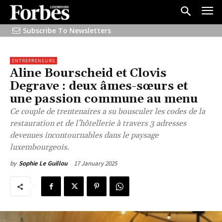
Subscribe To Newsletters
ENTREPRENEURS
Aline Bourscheid et Clovis
Degrave : deux âmes-sœurs et
une passion commune au menu
Ce couple de trentenaires a su bousculer les codes de la
restauration et de l’hôtellerie à travers 3 adresses
devenues incontournables dans le paysage
luxembourgeois.
17 January 2025
by
Sophie Le Guillou