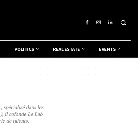
POLITICS
REAL ESTATE
EVENTS
 spécialisé dans les
), il cofonde Le Lab
ie de talents.