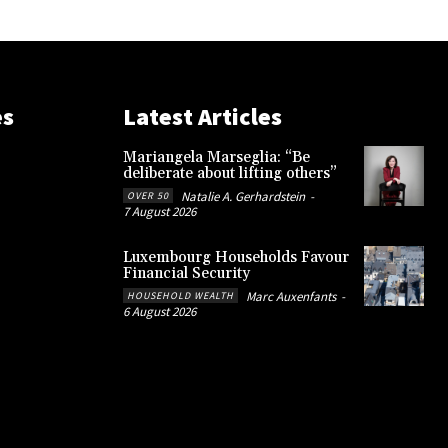
es
Latest Articles
Mariangela Marseglia: “Be
deliberate about lifting others”
Natalie A. Gerhardstein
-
OVER 50
7 August 2026
Luxembourg Households Favour
Financial Security
Marc Auxenfants
-
HOUSEHOLD WEALTH
6 August 2026