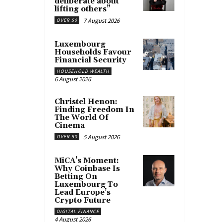
deliberate about
lifting others”
7 August 2026
OVER 50
Luxembourg
Households Favour
Financial Security
HOUSEHOLD WEALTH
6 August 2026
Christel Henon:
Finding Freedom In
The World Of
Cinema
5 August 2026
OVER 50
MiCA’s Moment:
Why Coinbase Is
Betting On
Luxembourg To
Lead Europe’s
Crypto Future
DIGITAL FINANCE
4 August 2026