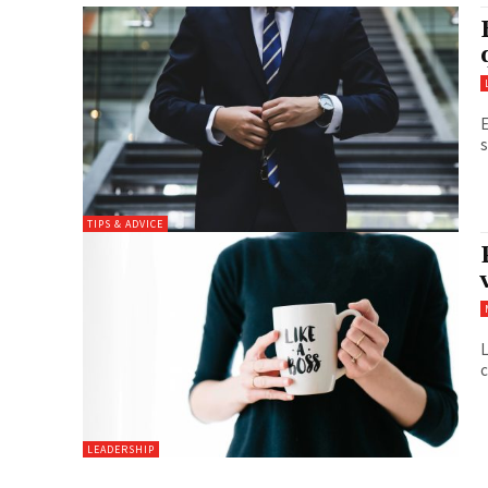
E
s
TIPS & ADVICE
L
c
LEADERSHIP