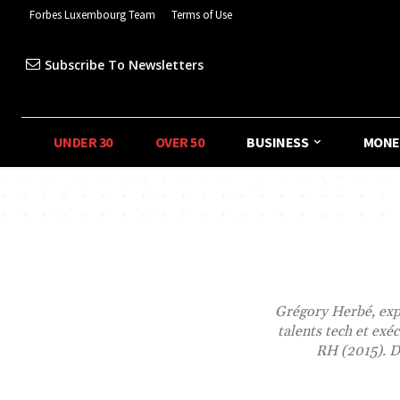
Forbes Luxembourg Team
Terms of Use
Subscribe To Newsletters
UNDER 30
OVER 50
BUSINESS
MONE
Grégory Herbé, expe
talents tech et exé
RH (2015). De