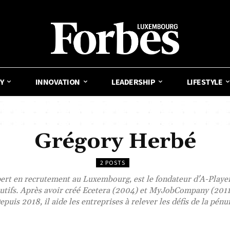
Y
INNOVATION
LEADERSHIP
LIFESTYLE
Grégory Herbé
2 POSTS
rt en recrutement au Luxembourg, est le fondateur d'A-Player,
cutifs. Après avoir créé Ecetera (2004) et MyJobCompany (2011
puis 2018, il aide les entreprises à relever les défis de la pénur