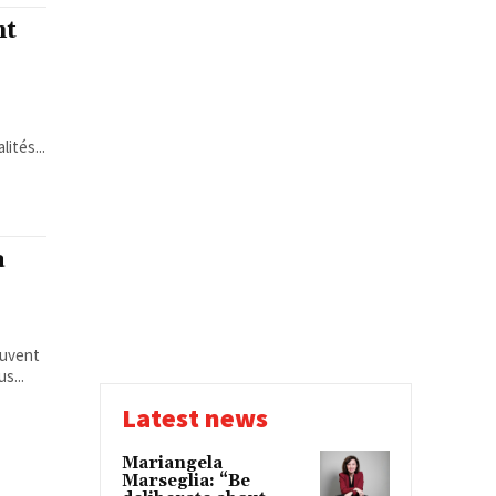
nt
ités...
a
ouvent
s...
Latest news
Mariangela
Marseglia: “Be