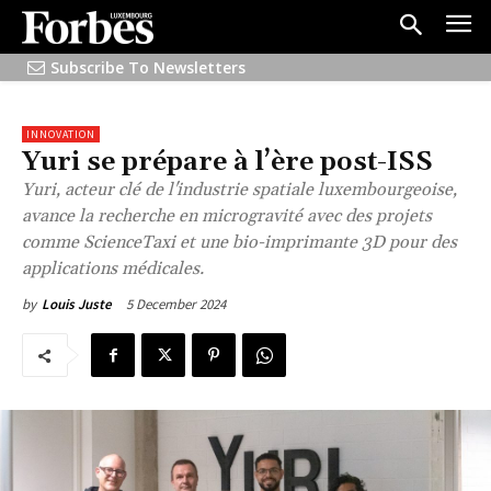
Subscribe To Newsletters
INNOVATION
Yuri se prépare à l’ère post-ISS
Yuri, acteur clé de l'industrie spatiale luxembourgeoise,
avance la recherche en microgravité avec des projets
comme ScienceTaxi et une bio-imprimante 3D pour des
applications médicales.
5 December 2024
by
Louis Juste