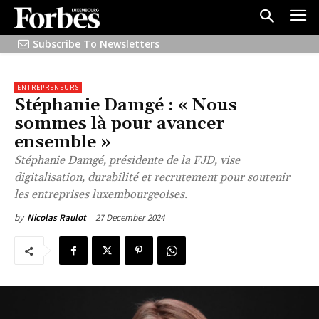
Subscribe To Newsletters
ENTREPRENEURS
Stéphanie Damgé : « Nous
sommes là pour avancer
ensemble »
Stéphanie Damgé, présidente de la FJD, vise
digitalisation, durabilité et recrutement pour soutenir
les entreprises luxembourgeoises.
27 December 2024
by
Nicolas Raulot