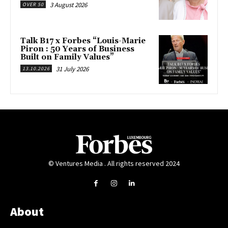
3 August 2026
OVER 50
Talk B17 x Forbes “Louis-Marie
Piron : 50 Years of Business
Built on Family Values”
31 July 2026
13.10.2026
© Ventures Media . All rights reserved 2024
About