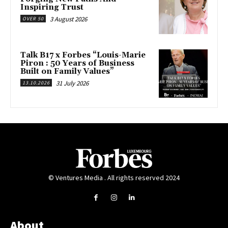
Inspiring Trust
3 August 2026
OVER 50
Talk B17 x Forbes “Louis-Marie
Piron : 50 Years of Business
Built on Family Values”
31 July 2026
13.10.2026
© Ventures Media . All rights reserved 2024
About