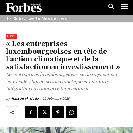
Subscribe To Newsletters
NEWS
« Les entreprises
luxembourgeoises en tête de
l’action climatique et de la
satisfaction en investissement »
Les entreprises luxembourgeoises se distinguent par
leur leadership en action climatique et leur forte
intégration au commerce international.
12 February 2025
by
Hassan M. Nada