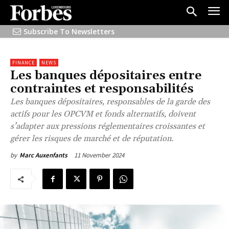
Subscribe To Newsletters
FINANCE
NEWS
Les banques dépositaires entre
contraintes et responsabilités
Les banques dépositaires, responsables de la garde des
actifs pour les OPCVM et fonds alternatifs, doivent
s’adapter aux pressions réglementaires croissantes et
gérer les risques de marché et de réputation.
11 November 2024
by
Marc Auxenfants