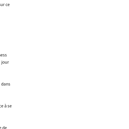
sur ce
ness
 jour
, dans
ce à se
e de