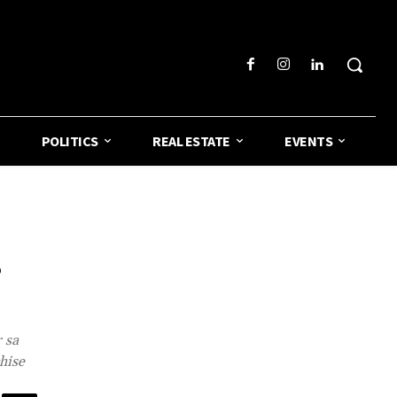
POLITICS
REAL ESTATE
EVENTS
s
r sa
hise