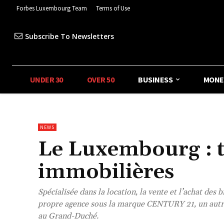
Forbes Luxembourg Team
Terms of Use
Subscribe To Newsletters
UNDER 30
OVER 50
BUSINESS
MONE
NEWS
Le Luxembourg : te
immobilières
Spécialisée dans la location, la vente et l’achat des
propre agence sous la marque CENTURY 21, un autre 
au Grand-Duché.