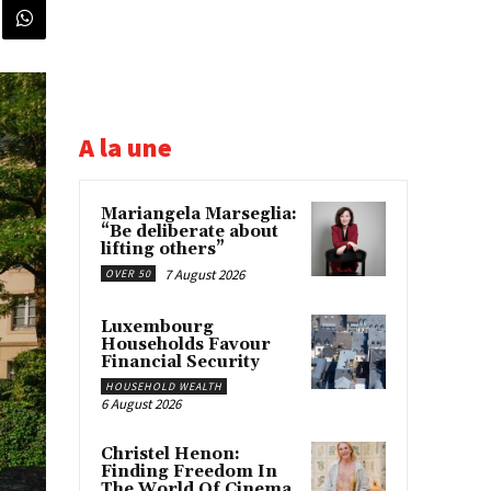
A la une
Mariangela Marseglia:
“Be deliberate about
lifting others”
7 August 2026
OVER 50
Luxembourg
Households Favour
Financial Security
HOUSEHOLD WEALTH
6 August 2026
Christel Henon:
Finding Freedom In
The World Of Cinema