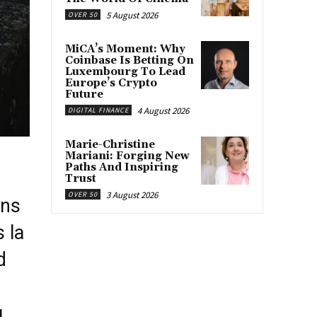
5 August 2026
OVER 50
MiCA’s Moment: Why
Coinbase Is Betting On
Luxembourg To Lead
Europe’s Crypto
Future
4 August 2026
DIGITAL FINANCE
Marie-Christine
Mariani: Forging New
Paths And Inspiring
Trust
3 August 2026
OVER 50
ans
 la
d
u