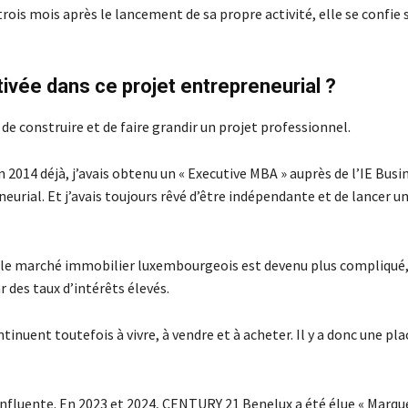
rois mois après le lancement de sa propre activité, elle se confie 
tivée dans ce projet entrepreneurial ?
de construire et de faire grandir un projet professionnel.
n 2014 déjà, j’avais obtenu un « Executive MBA » auprès de l’IE Busi
eurial. Et j’avais toujours rêvé d’être indépendante et de lancer un
 que le marché immobilier luxembourgeois est devenu plus compliqué
 des taux d’intérêts élevés.
inuent toutefois à vivre, à vendre et à acheter. Il y a donc une pla
nfluente. En 2023 et 2024, CENTURY 21 Benelux a été élue « Marqu