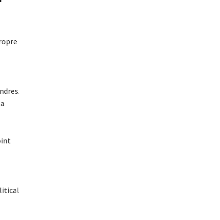
propre
-
ndres.
la
oint
itical