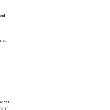
and-
s au
se des
ncier,