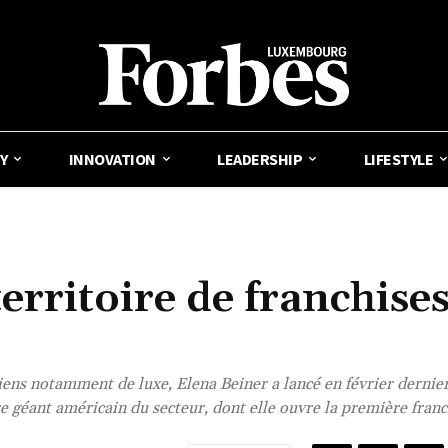
Y
INNOVATION
LEADERSHIP
LIFESTYLE
rritoire de franchise
 biens notamment de luxe, Elena Beiner a lancé en février dernie
géant américain du secteur, dont elle ouvre la première franc