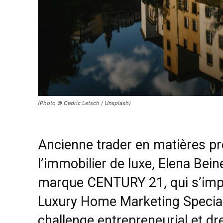
(Photo © Cedric Letsch / Unsplash)
Ancienne trader en matières pre
l’immobilier de luxe, Elena Bein
marque CENTURY 21, qui s’impla
Luxury Home Marketing Speciali
challenge entrepreneurial et d