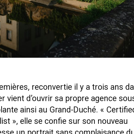
mières, reconvertie il y a trois ans d
er vient d’ouvrir sa propre agence sous
nte ainsi au Grand-Duché. « Certifie
st », elle se confie sur son nouveau
resse un portrait sans complaisance d