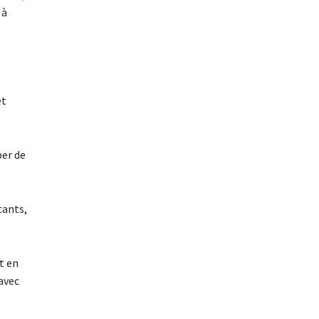
 à
et
per de
tants,
t en
avec