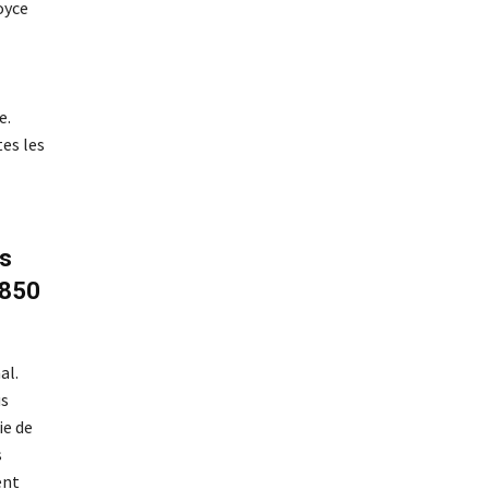
oyce
e.
tes les
is
 850
al.
us
ie de
s
ent