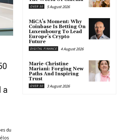
5 August 2026
OVER 50
MiCA’s Moment: Why
Coinbase Is Betting On
Luxembourg To Lead
Europe’s Crypto
Future
4 August 2026
DIGITAL FINANCE
Marie-Christine
50
Mariani: Forging New
Paths And Inspiring
Trust
3 August 2026
OVER 50
l a
pes du
vélos