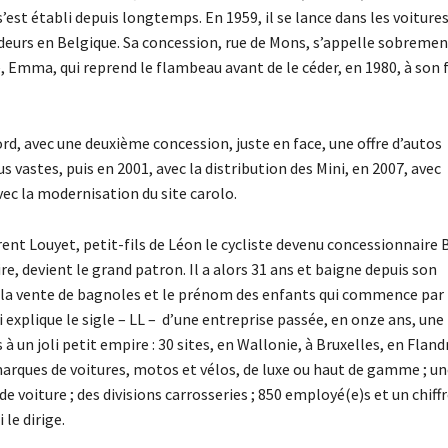
s’est établi depuis longtemps. En 1959, il se lance dans les voitures
ndeurs en Belgique. Sa concession, rue de Mons, s’appelle sobreme
Emma, qui reprend le flambeau avant de le céder, en 1980, à son fi
rd, avec une deuxième concession, juste en face, une offre d’autos
s vastes, puis en 2001, avec la distribution des Mini, en 2007, avec
vec la modernisation du site carolo.
rent Louyet, petit-fils de Léon le cycliste devenu concessionnaire
ire, devient le grand patron. Il a alors 31 ans et baigne depuis son
 la vente de bagnoles et le prénom des enfants qui commence par «
i explique le sigle – LL –
d’une entreprise passée, en onze ans, une
un joli petit empire : 30 sites, en Wallonie, à Bruxelles, en Fland
rques de voitures, motos et vélos, de luxe ou haut de gamme ; un
de voiture ; des divisions carrosseries ; 850 employé(e)s et un chiff
 le dirige.