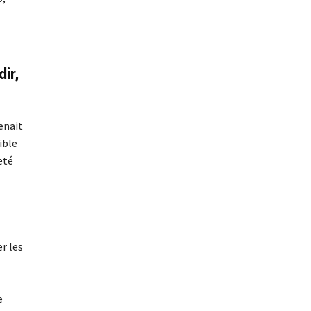
ir,
tenait
ible
eté
r les
e