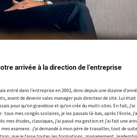
tre arrivée à la direction de l’entreprise
étais entré dans l’entreprise en 2002, donc depuis une dizaine d’ann
s, avant de devenir sales manager puis directeur de site. Lui était
sais pour qu’on grandisse et qu’on crée du multi-sites. En fait, j’ai
 : tous mes congés scolaires, je les passais là-bas, après l’école, j’a
rès mes études, classiques, j’ai passé ma gestion et j’ai fait une an
mes examens : j’ai demandé à mon père de travailler, tout de suite
dition : que je fasse toutes les formations : management, leadershi