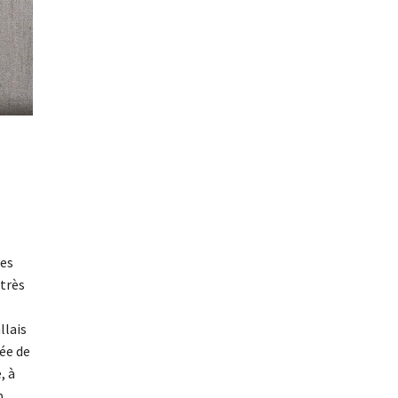
ées
 très
llais
née de
, à
p,