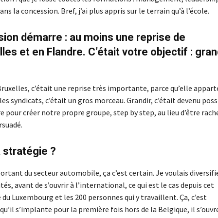
s la concession. Bref, j’ai plus appris sur le terrain qu’à l’école.
sion démarre : au moins une reprise de
les et en Flandre. C’était votre objectif : grand
. Bruxelles, c’était une reprise très importante, parce qu’elle appar
les syndicats, c’était un gros morceau. Grandir, c’était devenu poss
aire pour créer notre propre groupe, step by step, au lieu d’être rach
ersuadé.
a stratégie ?
rtant du secteur automobile, ça c’est certain. Je voulais diversifie
tés, avant de s’ouvrir à l’international, ce qui est le cas depuis cet
u Luxembourg et les 200 personnes qui y travaillent. Ça, c’est
u’il s’implante pour la première fois hors de la Belgique, il s’ouvr