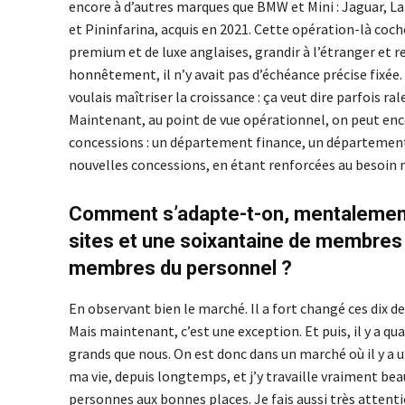
encore à d’autres marques que BMW et Mini : Jaguar, La
et Pininfarina, acquis en 2021. Cette opération-là coc
premium et de luxe anglaises, grandir à l’étranger et r
honnêtement, il n’y avait pas d’échéance précise fixée. C
voulais maîtriser la croissance : ça veut dire parfois r
Maintenant, au point de vue opérationnel, on peut encor
concessions : un département finance, un département 
nouvelles concessions, en étant renforcées au besoin m
Comment s’adapte-t-on, mentalement, 
sites et une soixantaine de membres d
membres du personnel ?
En observant bien le marché. Il a fort changé ces dix de
Mais maintenant, c’est une exception. Et puis, il y a
grands que nous. On est donc dans un marché où il y a un
ma vie, depuis longtemps, et j’y travaille vraiment beau
personnes aux bonnes places. Je fais aussi très attenti