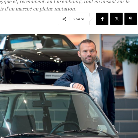
gique et, récemment, au Luxembourg, tout en misant sur la
éfis d’un marché en pleine mutation.
Share