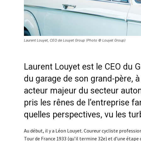
Laurent Louyet, CEO de Louyet Group (Photo © Louyet Group)
Laurent Louyet
est le CEO du 
du garage de son grand-père, à 
acteur majeur du secteur
auto
pris les rênes de l’entreprise f
quelles perspectives, vu les
tur
Au début, il y a Léon Louyet. Coureur cycliste profess
Tour de France 1933 (qu’il termine 32e) et d’une étape d