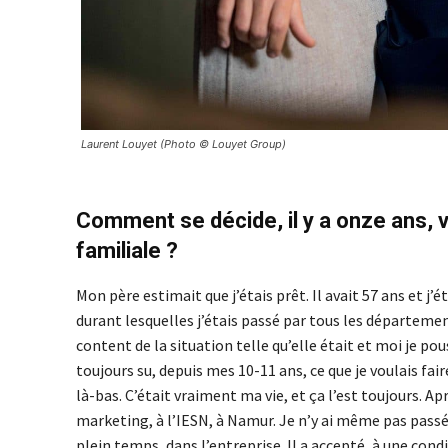
Laurent Louyet (Photo © Louyet Group)
Comment se décide, il y a onze ans, vo
familiale ?
Mon père estimait que j’étais prêt. Il avait 57 ans et j’
durant lesquelles j’étais passé par tous les département
content de la situation telle qu’elle était et moi je pous
toujours su, depuis mes 10-11 ans, ce que je voulais faire
là-bas. C’était vraiment ma vie, et ça l’est toujours. Ap
marketing, à l’IESN, à Namur. Je n’y ai même pas passé 
plein temps, dans l’entreprise. Il a accepté, à une con