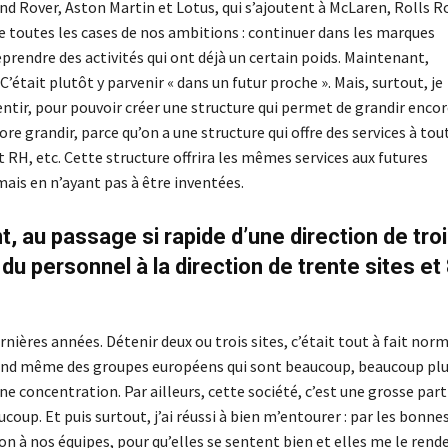
nd Rover, Aston Martin et Lotus, qui s’ajoutent à McLaren, Rolls R
he toutes les cases de nos ambitions : continuer dans les marques
eprendre des activités qui ont déjà un certain poids. Maintenant,
’était plutôt y parvenir « dans un futur proche ». Mais, surtout, je
alentir, pour pouvoir créer une structure qui permet de grandir encor
e grandir, parce qu’on a une structure qui offre des services à tou
RH, etc. Cette structure offrira les mêmes services aux futures
ais en n’ayant pas à être inventées.
au passage si rapide d’une direction de tro
u personnel à la direction de trente sites et
rnières années. Détenir deux ou trois sites, c’était tout à fait norm
 quand même des groupes européens qui sont beaucoup, beaucoup pl
e concentration. Par ailleurs, cette société, c’est une grosse part
coup. Et puis surtout, j’ai réussi à bien m’entourer : par les bonne
on à nos équipes, pour qu’elles se sentent bien et elles me le rend