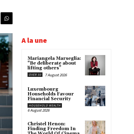
A la une
Mariangela Marseglia:
“Be deliberate about
lifting others”
7 August 2026
OVER 50
Luxembourg
Households Favour
Financial Security
HOUSEHOLD WEALTH
6 August 2026
Christel Henon:
Finding Freedom In
The World Of Cinema