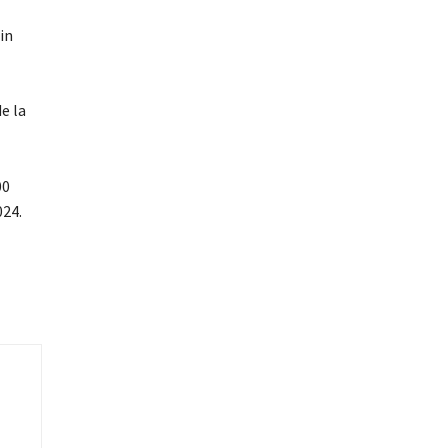
in
e la
00
024.