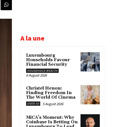
A la une
Luxembourg
Households Favour
Financial Security
HOUSEHOLD WEALTH
6 August 2026
Christel Henon:
Finding Freedom In
The World Of Cinema
5 August 2026
OVER 50
MiCA’s Moment: Why
Coinbase Is Betting On
Luxembourg To Lead