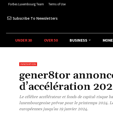
Forbes Luxembourg Team
Terms of Use
Subscribe To Newsletters
UNDER 30
OVER 50
BUSINESS
MONE
INNOVATION
gener8tor annon
d’accélération 20
Le célèbre accélérateur et fonds de capital-risque b
luxembourgeoise prévue pour le printemps 2024. Le
européennes jusqu'au 19 janvier 2024.