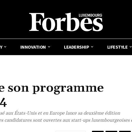
Y
INNOVATION
LEADERSHIP
LIFESTYLE
ce son programme
24
asé aux États-Unis et en Europe lance sa deuxième édition
s candidatures sont ouvertes aux start-ups luxembourgeoises 