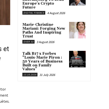
Europe’s Crypto
Future
4 August 2026
DIGITAL FINANCE
Marie-Christine
Mariani: Forging New
Paths And Inspiring
Trust
3 August 2026
OVER 50
s et
Talk B17 x Forbes
e
“Louis-Marie Piron :
50 Years of Business
Built on Family
Values”
31 July 2026
13.10.2026
8tor
ement
uètes.