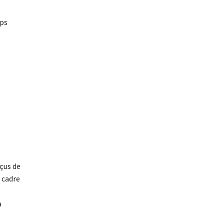
ups
çus de
 cadre
a