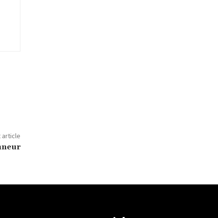
 article
onneur