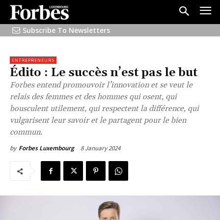
Subscribe To Newsletters
ENTREPRENEURS
Édito : Le succès n’est pas le but
Forbes entend promouvoir l’innovation et se veut le
relais des femmes et des hommes qui osent, qui
bousculent utilement, qui respectent la différence, qui
vulgarisent leur savoir et le partagent pour le bien
commun.
8 January 2024
by
Forbes Luxembourg