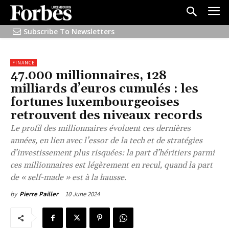
Subscribe To Newsletters
FINANCE
47.000 millionnaires, 128
milliards d’euros cumulés : les
fortunes luxembourgeoises
retrouvent des niveaux records
Le profil des millionnaires évoluent ces dernières
années, en lien avec l’essor de la tech et de stratégies
d’investissement plus risquées: la part d’héritiers parmi
ces millionnaires est légèrement en recul, quand la part
de « self-made » est à la hausse.
10 June 2024
by
Pierre Pailler