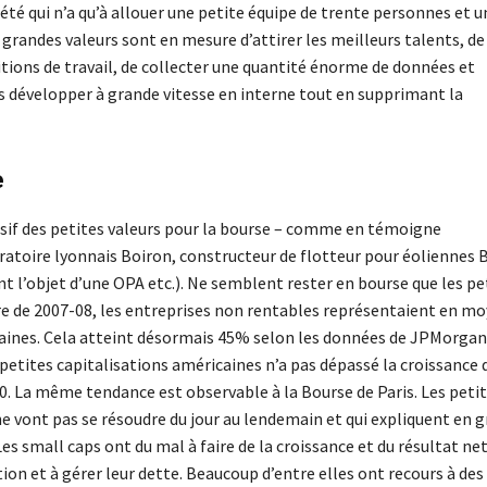
été qui n’a qu’à allouer une petite équipe de trente personnes et u
s grandes valeurs sont en mesure d’attirer les meilleurs talents, de
itions de travail, de collecter une quantité énorme de données et
es développer à grande vitesse en interne tout en supprimant la
e
sif des petites valeurs pour la bourse – comme en témoigne
oratoire lyonnais Boiron, constructeur de flotteur pour éoliennes
 l’objet d’une OPA etc.). Ne semblent rester en bourse que les pe
ère de 2007-08, les entreprises non rentables représentaient en m
icaines. Cela atteint désormais 45% selon les données de JPMorgan
s petites capitalisations américaines n’a pas dépassé la croissance 
010. La même tendance est observable à la Bourse de Paris. Les peti
e vont pas se résoudre du jour au lendemain et qui expliquent en 
Les small caps ont du mal à faire de la croissance et du résultat ne
tion et à gérer leur dette. Beaucoup d’entre elles ont recours à des