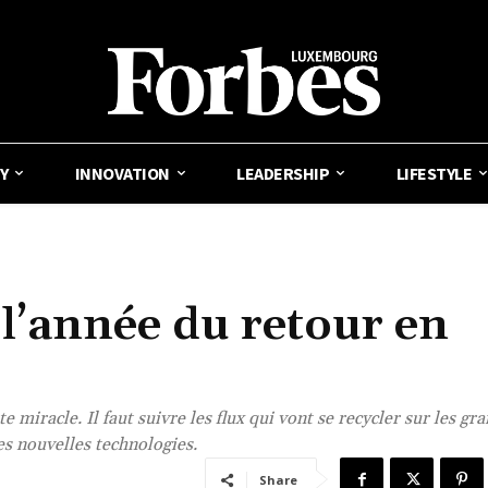
Y
INNOVATION
LEADERSHIP
LIFESTYLE
 l’année du retour en
e miracle. Il faut suivre les flux qui vont se recycler sur les gr
des nouvelles technologies.
Share