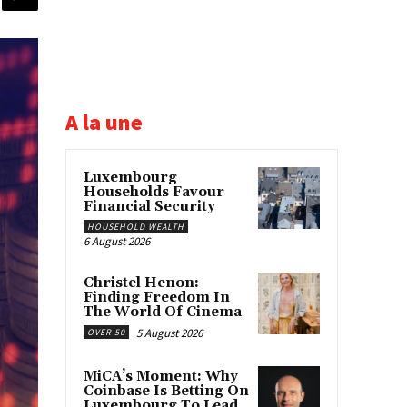
A la une
Luxembourg
Households Favour
Financial Security
HOUSEHOLD WEALTH
6 August 2026
Christel Henon:
Finding Freedom In
The World Of Cinema
5 August 2026
OVER 50
MiCA’s Moment: Why
Coinbase Is Betting On
Luxembourg To Lead