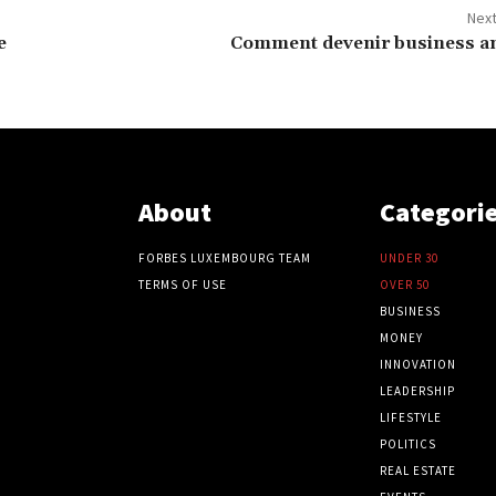
Next
e
Comment devenir business an
About
Categori
FORBES LUXEMBOURG TEAM
UNDER 30
TERMS OF USE
OVER 50
BUSINESS
MONEY
INNOVATION
LEADERSHIP
LIFESTYLE
POLITICS
REAL ESTATE