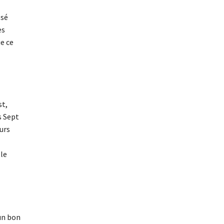
ssé
es
e ce
st,
s Sept
urs
 le
un bon