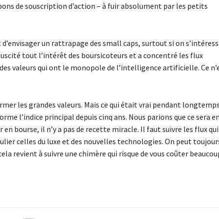
ons de souscription d’action – à fuir absolument par les petits
’envisager un rattrapage des small caps, surtout si on s’intéress
suscité tout l’intérêt des boursicoteurs et a concentré les flux
es valeurs qui ont le monopole de l’intelligence artificielle. Ce n’
ormer les grandes valeurs. Mais ce qui était vrai pendant longtemp
orme l’indice principal depuis cinq ans. Nous parions que ce sera e
 en bourse, il n’y a pas de recette miracle. Il faut suivre les flux qu
culier celles du luxe et des nouvelles technologies. On peut toujour
cela revient à suivre une chimère qui risque de vous coûter beaucou