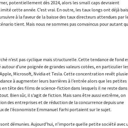
lmer, potentiellement dès 2024, alors les small caps devraient
mité cette année. C’est vrai. En outre, les taux longs ont déjà bai
suivre à la faveur de la baisse des taux directeurs attendues par l
cénario tient. Mais nous ne sommes pas convaincus pour autant qu
hé n’est pas cyclique mais structurelle. Cette tendance de fond e
 autour d’une poignée de grandes valeurs cotées, en particulier le
ple, Microsoft, Nvidia et Tesla. Cette concentration revêt plusie
dance à augmenter leurs barrières à l’entrée alors que les petites
n tête des films de science-fiction dans lesquels il ne reste dans
ut. Bien sûr, il s’agit de fiction. Mais sans être aussi extrême, on
 des entreprises et de réduction de la concurrence depuis une
ux de l’économiste Emmanuel Farhi portaient sur le sujet.
 sont démunies. Aujourd’hui, n’importe quelle petite société avec 