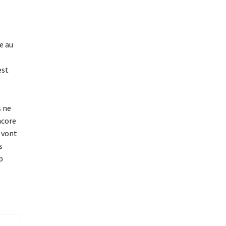
e au
est
s ne
ncore
i vont
s
p