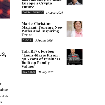
Europe’s Crypto
Future
4 August 2026
DIGITAL FINANCE
Marie-Christine
Mariani: Forging New
Paths And Inspiring
Trust
3 August 2026
OVER 50
Talk B17 x Forbes
us,
“Louis-Marie Piron :
50 Years of Business
Built on Family
Values”
31 July 2026
13.10.2026
et
baisse
autres
is