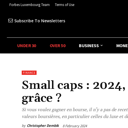
Forbes Luxembourg Team
Terms of Use
Subscribe To Newsletters
UNDER 30
OVER 50
BUSINESS
MONE
FINANCE
Small caps : 2024,
grâce ?
Si vous voulez gagner en bourse, il n’y a pas de recett
valeurs boursières, en particulier celles du luxe et 
by
Christopher Dembik
8 February 2024