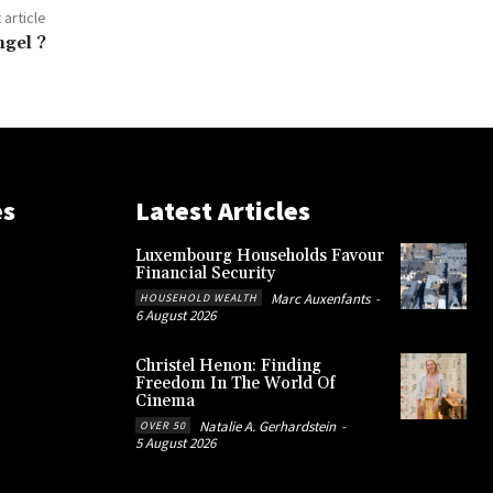
 article
gel ?
es
Latest Articles
Luxembourg Households Favour
Financial Security
Marc Auxenfants
-
HOUSEHOLD WEALTH
6 August 2026
Christel Henon: Finding
Freedom In The World Of
Cinema
Natalie A. Gerhardstein
-
OVER 50
5 August 2026