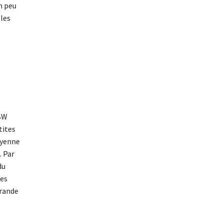
n peu
 les
 BW
tites
oyenne
. Par
du
tes
grande
t