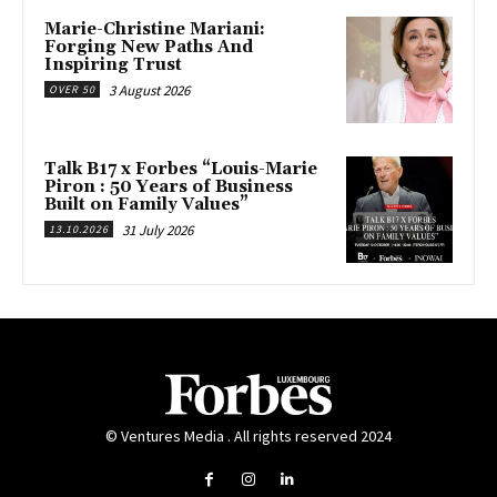
Marie-Christine Mariani:
Forging New Paths And
Inspiring Trust
3 August 2026
OVER 50
Talk B17 x Forbes “Louis-Marie
Piron : 50 Years of Business
Built on Family Values”
31 July 2026
13.10.2026
© Ventures Media . All rights reserved 2024