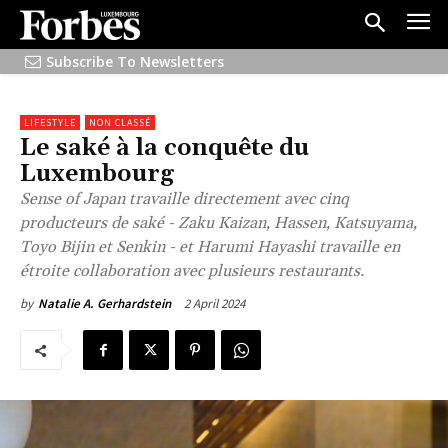
Subscribe To Newsletters
LIFESTYLE
NON CLASSÉ
Le saké à la conquête du
Luxembourg
Sense of Japan travaille directement avec cinq
producteurs de saké - Zaku Kaizan, Hassen, Katsuyama,
Toyo Bijin et Senkin - et Harumi Hayashi travaille en
étroite collaboration avec plusieurs restaurants.
2 April 2024
by
Natalie A. Gerhardstein