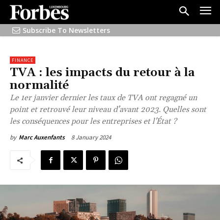
Subscribe To Newsletters
FINANCE
TVA : les impacts du retour à la
normalité
Le 1er janvier dernier les taux de TVA ont regagné un
point et retrouvé leur niveau d’avant 2023. Quelles sont
les conséquences pour les entreprises et l'État ?
8 January 2024
by
Marc Auxenfants