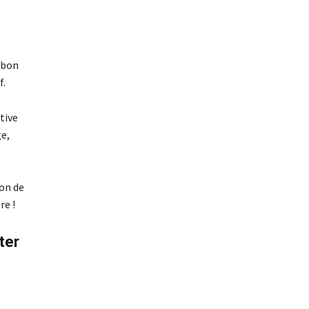
e bon
f.
tive
ge,
ion de
re !
ter