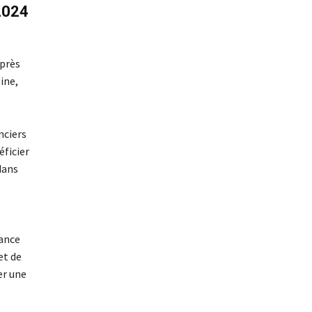
 2024
 près
ine,
nciers
ficier
dans
nance
et de
er une