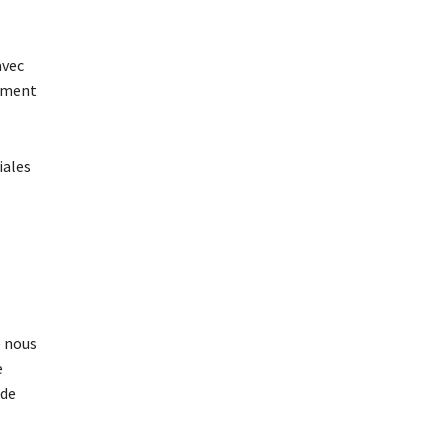
avec
nement
iales
) nous
e
 de