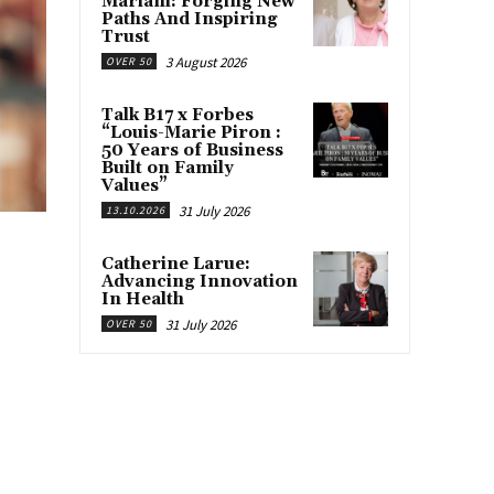
Mariani: Forging New
Paths And Inspiring
Trust
3 August 2026
OVER 50
Talk B17 x Forbes
“Louis-Marie Piron :
50 Years of Business
Built on Family
Values”
31 July 2026
13.10.2026
Catherine Larue:
Advancing Innovation
In Health
31 July 2026
OVER 50