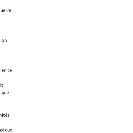
guerre
tion
 en ce
it
t que
nités
nsi que