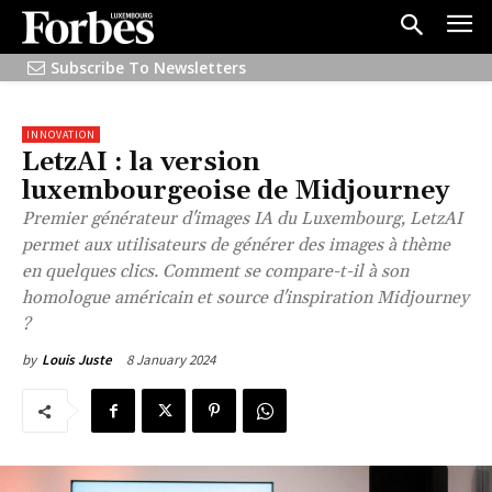
Subscribe To Newsletters
INNOVATION
LetzAI : la version
luxembourgeoise de Midjourney
Premier générateur d'images IA du Luxembourg, LetzAI
permet aux utilisateurs de générer des images à thème
en quelques clics. Comment se compare-t-il à son
homologue américain et source d'inspiration Midjourney
?
8 January 2024
by
Louis Juste