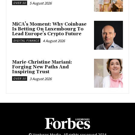
5 August 2026
OVER 50
MiCA’s Moment: Why Coinbase
Is Betting On Luxembourg To
Lead Europe’s Crypto Future
4 August 2026
DIGITAL FINANCE
Marie-Christine Mariani:
Forging New Paths And
Inspiring Trust
3 August 2026
OVER 50
© Ventures Media . All rights reserved 2024