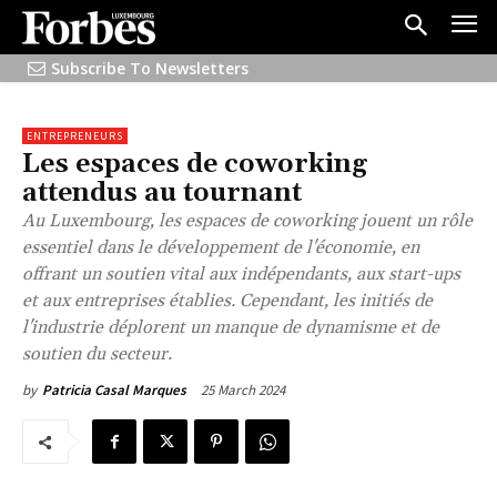
Subscribe To Newsletters
ENTREPRENEURS
Les espaces de coworking
attendus au tournant
Au Luxembourg, les espaces de coworking jouent un rôle
essentiel dans le développement de l'économie, en
offrant un soutien vital aux indépendants, aux start-ups
et aux entreprises établies. Cependant, les initiés de
l'industrie déplorent un manque de dynamisme et de
soutien du secteur.
25 March 2024
by
Patricia Casal Marques