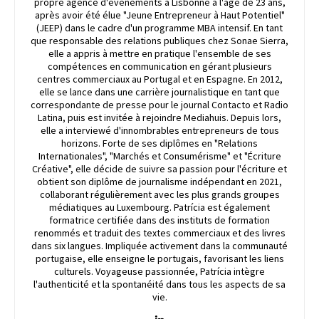
propre agence d'événements à Lisbonne à l'âge de 23 ans,
après avoir été élue "Jeune Entrepreneur à Haut Potentiel"
(JEEP) dans le cadre d'un programme MBA intensif. En tant
que responsable des relations publiques chez Sonae Sierra,
elle a appris à mettre en pratique l'ensemble de ses
compétences en communication en gérant plusieurs
centres commerciaux au Portugal et en Espagne. En 2012,
elle se lance dans une carrière journalistique en tant que
correspondante de presse pour le journal Contacto et Radio
Latina, puis est invitée à rejoindre Mediahuis. Depuis lors,
elle a interviewé d'innombrables entrepreneurs de tous
horizons. Forte de ses diplômes en "Relations
Internationales", "Marchés et Consumérisme" et "Écriture
Créative", elle décide de suivre sa passion pour l'écriture et
obtient son diplôme de journalisme indépendant en 2021,
collaborant régulièrement avec les plus grands groupes
médiatiques au Luxembourg. Patrícia est également
formatrice certifiée dans des instituts de formation
renommés et traduit des textes commerciaux et des livres
dans six langues. Impliquée activement dans la communauté
portugaise, elle enseigne le portugais, favorisant les liens
culturels. Voyageuse passionnée, Patrícia intègre
l'authenticité et la spontanéité dans tous les aspects de sa
vie.